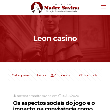
Leon casino
Categorias
Tags
Autores
Exibir tudo
novositemadresavina
em
10/02/2026
Os aspectos sociais do jogo e o
impacto na convivência como