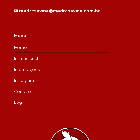
madresavina@madresavina.com.br
Menu
Home
Institucional
Informações
Instagram
Contato
Login