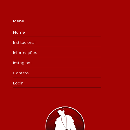
Menu
Home
Institucional
Informações
Instagram
Contato
Login