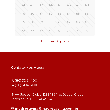
41
42
43
44
45
46
47
48
49
50
51
52
53
54
55
56
57
58
59
60
61
62
63
64
65
66
67
68
69
70
71
72
Próxima página
Contate-Nos Agora!
(86) 3216-4100
(86) 3194-3600
Av. Jóquei Clube, 1299/1364, b. Jóquei Clube,
Teresina-PI, CEP 64049-240
madresavina@madresavina.com.br