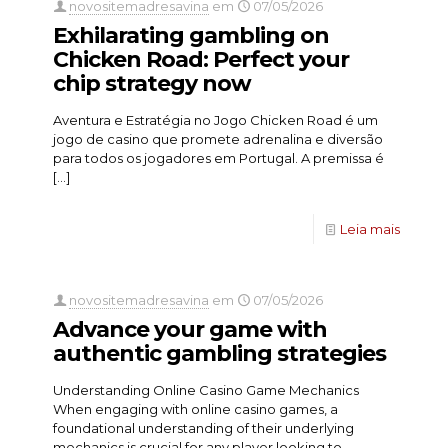
novositemadresavina
em
07/05/2026
Exhilarating gambling on
Chicken Road: Perfect your
chip strategy now
Aventura e Estratégia no Jogo Chicken Road é um
jogo de casino que promete adrenalina e diversão
para todos os jogadores em Portugal. A premissa é
[…]
Leia mais
novositemadresavina
em
07/05/2026
Advance your game with
authentic gambling strategies
Understanding Online Casino Game Mechanics
When engaging with online casino games, a
foundational understanding of their underlying
mechanics is crucial for any player looking to