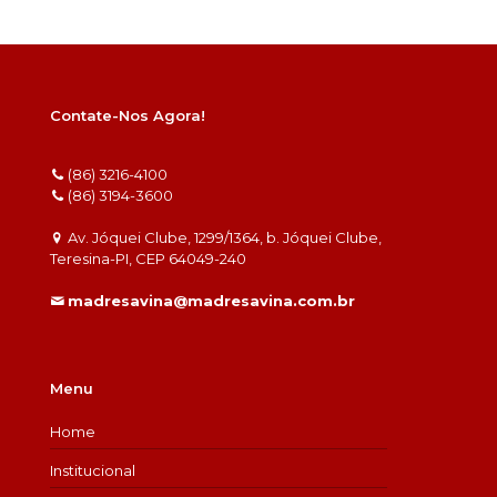
Contate-Nos Agora!
(86) 3216-4100
(86) 3194-3600
Av. Jóquei Clube, 1299/1364, b. Jóquei Clube,
Teresina-PI, CEP 64049-240
madresavina@madresavina.com.br
Menu
Home
Institucional