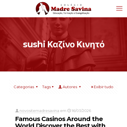
sushi Καζίνο Κινητό
Categorias
Tags
Autores
Exibir tudo
novositemadresavina
em
16/03/2026
Famous Casinos Around the
World Discover the Best with