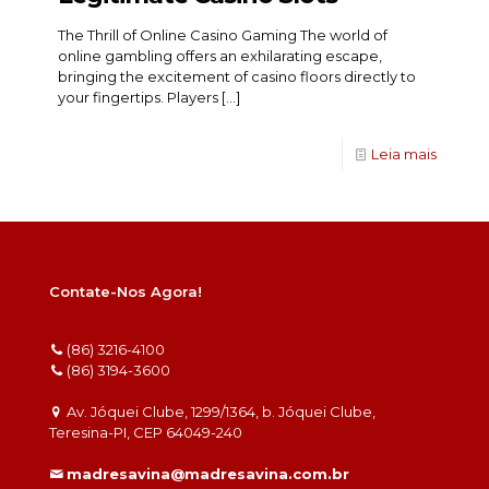
The Thrill of Online Casino Gaming The world of
online gambling offers an exhilarating escape,
bringing the excitement of casino floors directly to
your fingertips. Players
[…]
Leia mais
Contate-Nos Agora!
(86) 3216-4100
(86) 3194-3600
Av. Jóquei Clube, 1299/1364, b. Jóquei Clube,
Teresina-PI, CEP 64049-240
madresavina@madresavina.com.br