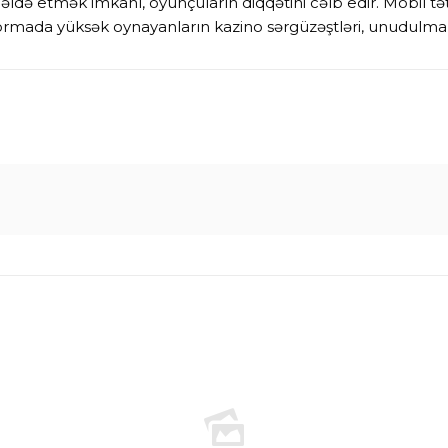
də etmək imkanı, oyunçuların diqqətini cəlb edir. Mobil tət
ormada yüksək oynayanların kazino sərgüzəştləri, unudulmaz