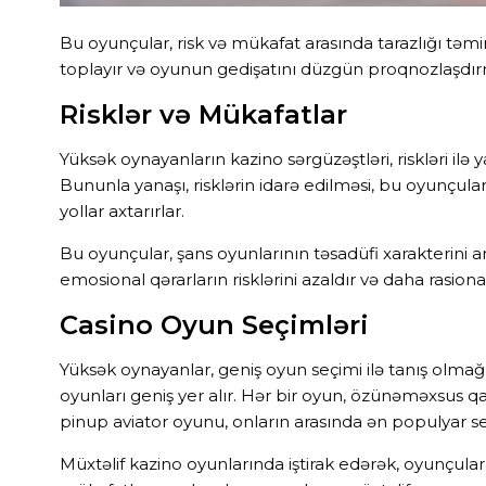
Bu oyunçular, risk və mükafat arasında tarazlığı təmi
toplayır və oyunun gedişatını düzgün proqnozlaşdırma
Risklər və Mükafatlar
Yüksək oynayanların kazino sərgüzəştləri, riskləri il
Bununla yanaşı, risklərin idarə edilməsi, bu oyunçu
yollar axtarırlar.
Bu oyunçular, şans oyunlarının təsadüfi xarakterini 
emosional qərarların risklərini azaldır və daha rasional
Casino Oyun Seçimləri
Yüksək oynayanlar, geniş oyun seçimi ilə tanış olmağı 
oyunları geniş yer alır. Hər bir oyun, özünəməxsus q
pinup aviator oyunu, onların arasında ən populyar se
Müxtəlif kazino oyunlarında iştirak edərək, oyunçular 