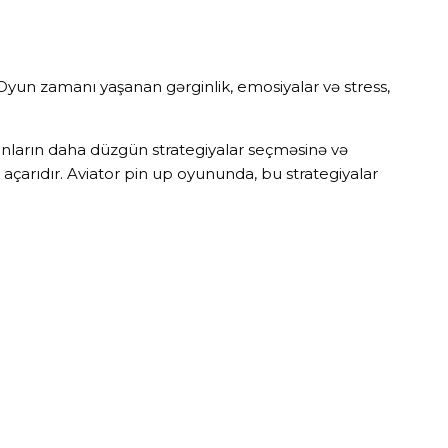
. Oyun zamanı yaşanan gərginlik, emosiyalar və stress,
onların daha düzgün strategiyalar seçməsinə və
arıdır. Aviator pin up oyununda, bu strategiyalar