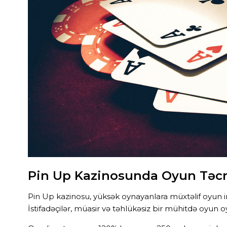
Pin Up Kazinosunda Oyun Təc
Pin Up kazinosu, yüksək oynayanlara müxtəlif oyun i
İstifadəçilər, müasir və təhlükəsiz bir mühitdə oyun oy