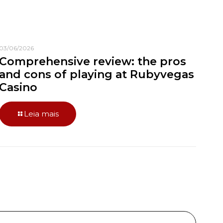
03/06/2026
Comprehensive review: the pros
and cons of playing at Rubyvegas
Casino
Leia mais