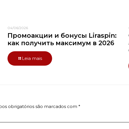
04/06/2026
Промоакции и бонусы Liraspin:
как получить максимум в 2026
Leia mais
os obrigatórios são marcados com
*