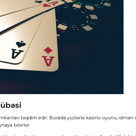
rübəsi
mkanları təqdim edir. Burada yüzlərlə kazino oyunu, idman m
naya bilərlər.