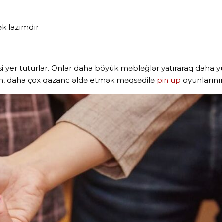
ək lazımdır
yer tuturlar. Onlar daha böyük məbləğlər yatıraraq daha yüksə
tən, daha çox qazanc əldə etmək məqsədilə
pin up
oyunlarının