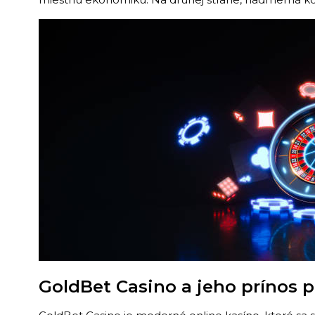
GoldBet Casino a jeho prínos p