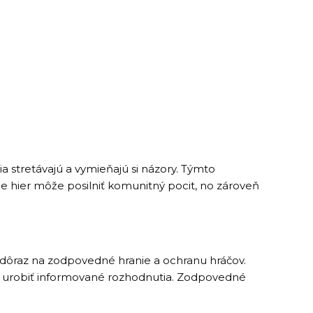
ia stretávajú a vymieňajú si názory. Týmto
nie hier môže posilniť komunitný pocit, no zároveň
ie dôraz na zodpovedné hranie a ochranu hráčov.
ôžu urobiť informované rozhodnutia. Zodpovedné