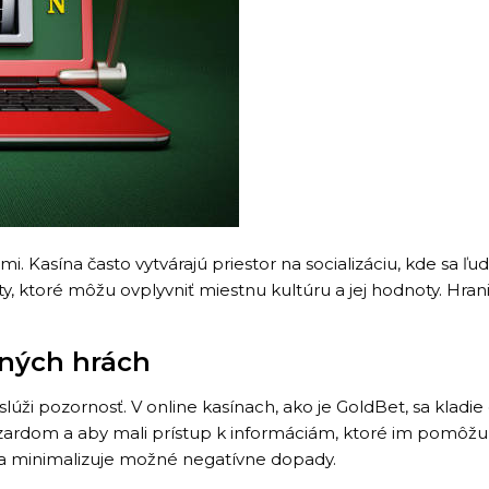
 Kasína často vytvárajú priestor na socializáciu, kde sa ľud
ty, ktoré môžu ovplyvniť miestnu kultúru a jej hodnoty. Hra
dných hrách
aslúži pozornosť. V online kasínach, ako je GoldBet, sa klad
 s hazardom a aby mali prístup k informáciám, ktoré im pom
a minimalizuje možné negatívne dopady.