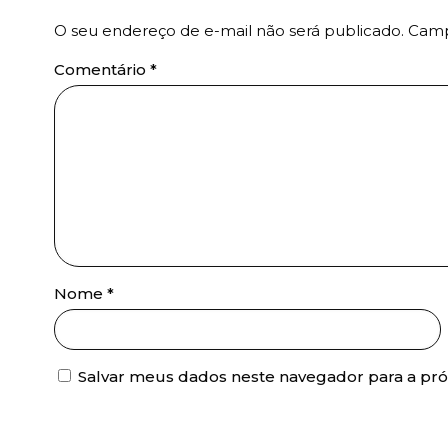
O seu endereço de e-mail não será publicado.
Camp
Comentário
*
Nome
*
Salvar meus dados neste navegador para a pr