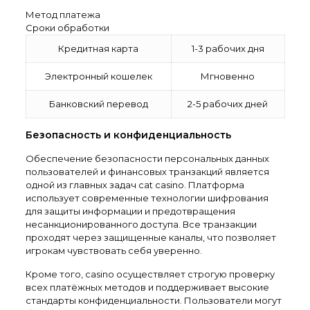
Метод платежа
Сроки обработки
Кредитная карта
1-3 рабочих дня
Электронный кошелек
Мгновенно
Банковский перевод
2-5 рабочих дней
Безопасность и конфиденциальность
Обеспечение безопасности персональных данных
пользователей и финансовых транзакций является
одной из главных задач cat casino. Платформа
использует современные технологии шифрования
для защиты информации и предотвращения
несанкционированного доступа. Все транзакции
проходят через защищенные каналы, что позволяет
игрокам чувствовать себя уверенно.
Кроме того, casino осуществляет строгую проверку
всех платёжных методов и поддерживает высокие
стандарты конфиденциальности. Пользователи могут