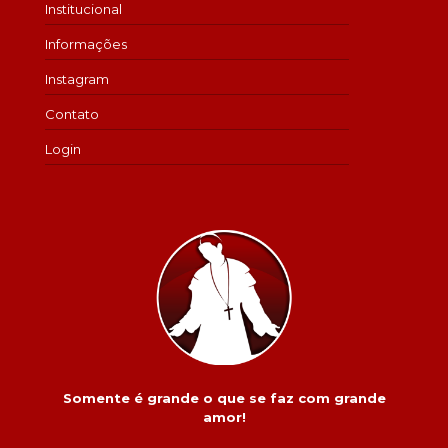
Institucional
Informações
Instagram
Contato
Login
Somente é grande o que se faz com grande
amor!