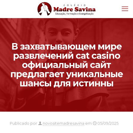
В захватывающем мире
развлечений cat casino
официальный сайт
предлагает уникальные
шансы для истинны
Publicado por
novositemadresavina
em
05/09/2025