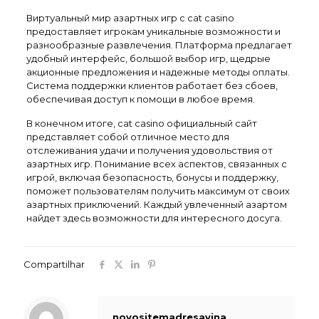
Виртуальный мир азартных игр с cat casino
предоставляет игрокам уникальные возможности и
разнообразные развлечения. Платформа предлагает
удобный интерфейс, большой выбор игр, щедрые
акционные предложения и надежные методы оплаты.
Система поддержки клиентов работает без сбоев,
обеспечивая доступ к помощи в любое время.
В конечном итоге, cat casino официальный сайт
представляет собой отличное место для
отслеживания удачи и получения удовольствия от
азартных игр. Понимание всех аспектов, связанных с
игрой, включая безопасность, бонусы и поддержку,
поможет пользователям получить максимум от своих
азартных приключений. Каждый увлеченный азартом
найдет здесь возможности для интересного досуга.
Compartilhar
novositemadresavina