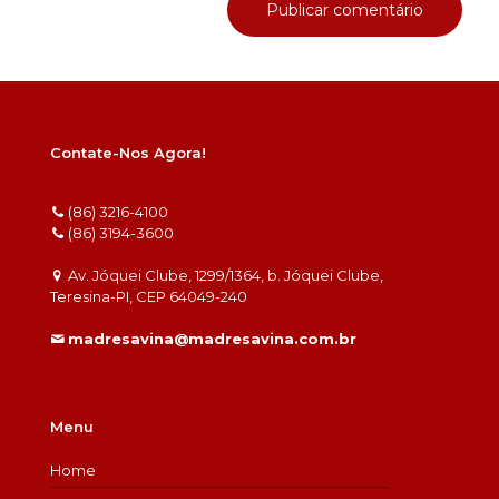
Contate-Nos Agora!
(86) 3216-4100
(86) 3194-3600
Av. Jóquei Clube, 1299/1364, b. Jóquei Clube,
Teresina-PI, CEP 64049-240
madresavina@madresavina.com.br
Menu
Home