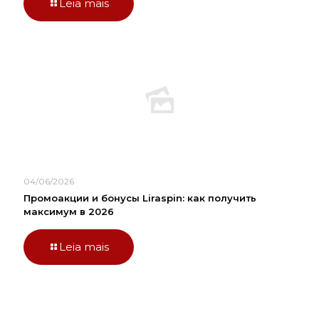
Leia mais
04/06/2026
Промоакции и бонусы Liraspin: как получить
максимум в 2026
Leia mais