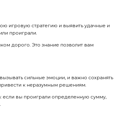
вою игровую стратегию и выявить удачные и
или проиграли.
ком дорого. Это знание позволит вам
вызывать сильные эмоции, и важно сохранять
т привести к неразумным решениям.
а: если вы проиграли определенную сумму,
.