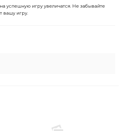
на успешную игру увеличатся. Не забывайте
 вашу игру.