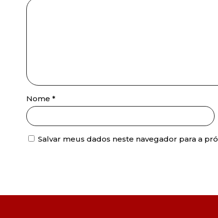
Nome
*
Salvar meus dados neste navegador para a pr