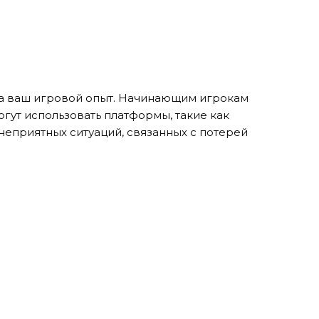
на ваш игровой опыт. Начинающим игрокам
огут использовать платформы, такие как
неприятных ситуаций, связанных с потерей