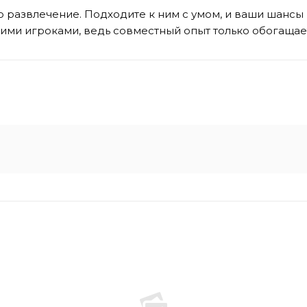
о развлечение. Подходите к ним с умом, и ваши шансы 
гими игроками, ведь совместный опыт только обогащает