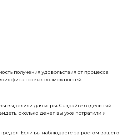
ость получения удовольствия от процесса.
своих финансовых возможностей.
 вы выделили для игры. Создайте отдельный
идеть, сколько денег вы уже потратили и
 предел. Если вы наблюдаете за ростом вашего