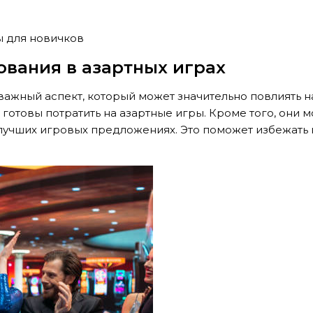
ы для новичков
вания в азартных играх
 важный аспект, который может значительно повлиять 
готовы потратить на азартные игры. Кроме того, они м
лучших игровых предложениях. Это поможет избежать 