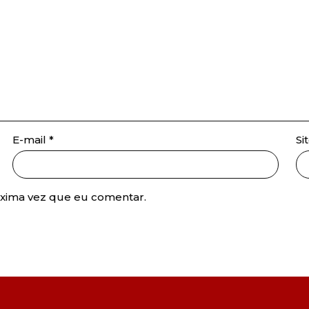
E-mail
*
Si
óxima vez que eu comentar.