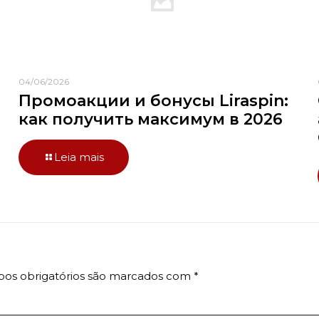
04/06/2026
Промоакции и бонусы Liraspin:
как получить максимум в 2026
Leia mais
os obrigatórios são marcados com
*