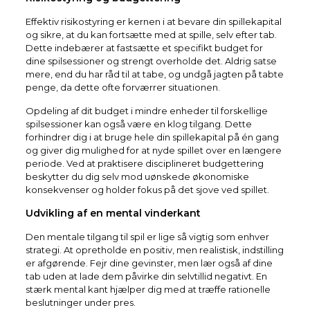
Effektiv risikostyring er kernen i at bevare din spillekapital
og sikre, at du kan fortsætte med at spille, selv efter tab.
Dette indebærer at fastsætte et specifikt budget for
dine spilsessioner og strengt overholde det. Aldrig satse
mere, end du har råd til at tabe, og undgå jagten på tabte
penge, da dette ofte forværrer situationen.
Opdeling af dit budget i mindre enheder til forskellige
spilsessioner kan også være en klog tilgang. Dette
forhindrer dig i at bruge hele din spillekapital på én gang
og giver dig mulighed for at nyde spillet over en længere
periode. Ved at praktisere disciplineret budgettering
beskytter du dig selv mod uønskede økonomiske
konsekvenser og holder fokus på det sjove ved spillet.
Udvikling af en mental vinderkant
Den mentale tilgang til spil er lige så vigtig som enhver
strategi. At opretholde en positiv, men realistisk, indstilling
er afgørende. Fejr dine gevinster, men lær også af dine
tab uden at lade dem påvirke din selvtillid negativt. En
stærk mental kant hjælper dig med at træffe rationelle
beslutninger under pres.