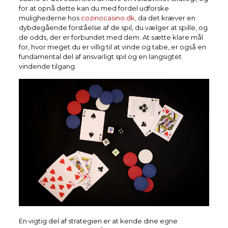
for at opnå dette kan du med fordel udforske
mulighederne hos
cozinocasino.dk
, da det kræver en
dybdegående forståelse af de spil, du vælger at spille, og
de odds, der er forbundet med dem. At sætte klare mål
for, hvor meget du er villig til at vinde og tabe, er også en
fundamental del af ansvarligt spil og en langsigtet
vindende tilgang.
En vigtig del af strategien er at kende dine egne