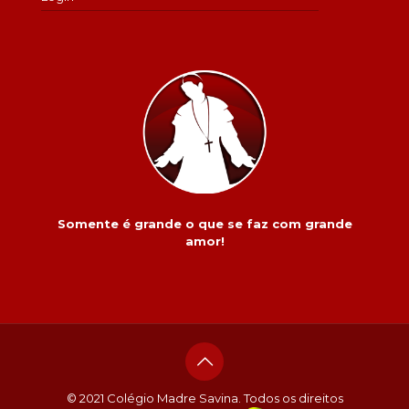
Somente é grande o que se faz com grande
amor!
© 2021 Colégio Madre Savina. Todos os direitos