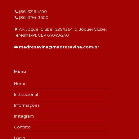
(86) 3216-4100
(86) 3194-3600
Av. Jóquei Clube, 1299/1364, b. Jóquei Clube,
Teresina-PI, CEP 64049-240
madresavina@madresavina.com.br
Menu
Home
Institucional
Informações
Instagram
Contato
Login