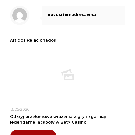
novositemadresavina
Artigos Relacionados
13/05/2026
Odkryj przełomowe wrażenia z gry i zgarniaj
legendarne jackpoty w Bet7 Casino