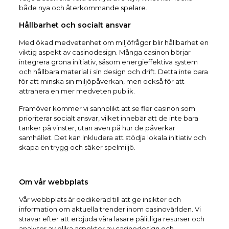
både nya och återkommande spelare.
Hållbarhet och socialt ansvar
Med ökad medvetenhet om miljöfrågor blir hållbarhet en
viktig aspekt av casinodesign. Många casinon börjar
integrera gröna initiativ, såsom energieffektiva system
och hållbara material i sin design och drift. Detta inte bara
för att minska sin miljöpåverkan, men också för att
attrahera en mer medveten publik.
Framöver kommer vi sannolikt att se fler casinon som
prioriterar socialt ansvar, vilket innebär att de inte bara
tänker på vinster, utan även på hur de påverkar
samhället. Det kan inkludera att stödja lokala initiativ och
skapa en trygg och säker spelmiljö.
Om vår webbplats
Vår webbplats är dedikerad till att ge insikter och
information om aktuella trender inom casinovärlden. Vi
strävar efter att erbjuda våra läsare pålitliga resurser och
analyser av olika aspekter av casinodesign och