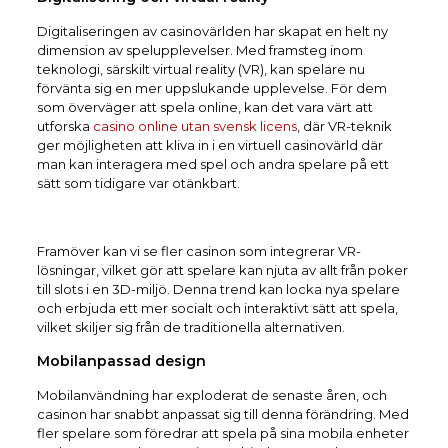
Digitaliseringen av casinovärlden har skapat en helt ny
dimension av spelupplevelser. Med framsteg inom
teknologi, särskilt virtual reality (VR), kan spelare nu
förvänta sig en mer uppslukande upplevelse. För dem
som överväger att spela online, kan det vara värt att
utforska
casino online utan svensk licens
, där VR-teknik
ger möjligheten att kliva in i en virtuell casinovärld där
man kan interagera med spel och andra spelare på ett
sätt som tidigare var otänkbart.
Framöver kan vi se fler casinon som integrerar VR-
lösningar, vilket gör att spelare kan njuta av allt från poker
till slots i en 3D-miljö. Denna trend kan locka nya spelare
och erbjuda ett mer socialt och interaktivt sätt att spela,
vilket skiljer sig från de traditionella alternativen.
Mobilanpassad design
Mobilanvändning har exploderat de senaste åren, och
casinon har snabbt anpassat sig till denna förändring. Med
fler spelare som föredrar att spela på sina mobila enheter