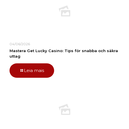
04/06/2026
Mastera Get Lucky Casino: Tips för snabba och säkra
uttag
Leia mais