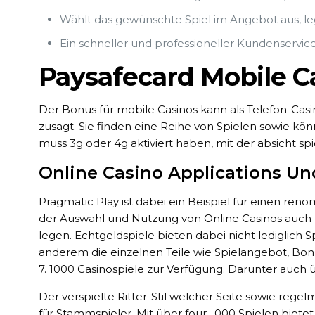
Wählt das gewünschte Spiel im Angebot aus, leg
Ein schneller und professioneller Kundenservice
Paysafecard Mobile C
Der Bonus für mobile Casinos kann als Telefon-Casi
zusagt. Sie finden eine Reihe von Spielen sowie kö
muss 3g oder 4g aktiviert haben, mit der absicht sp
Online Casino Applications U
Pragmatic Play ist dabei ein Beispiel für einen reno
der Auswahl und Nutzung von Online Casinos auch 
legen. Echtgeldspiele bieten dabei nicht lediglic
anderem die einzelnen Teile wie Spielangebot, Bon
7. 1000 Casinospiele zur Verfügung. Darunter auch
Der verspielte Ritter-Stil welcher Seite sowie rege
für Stammspieler. Mit über four . 000 Spielen bietet