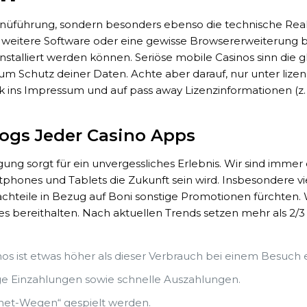
 Menüführung, sondern besonders ebenso die technische Realis
ne weitere Software oder eine gewisse Browsererweiterung 
stalliert werden können. Seriöse mobile Casinos sinn die g
um Schutz deiner Daten. Achte aber darauf, nur unter lize
ck ins Impressum und auf pass away Lizenzinformationen (z
ogs Jeder Casino Apps
g sorgt für ein unvergessliches Erlebnis. Wir sind immer 
tphones und Tablets die Zukunft sein wird. Insbesondere 
eile in Bezug auf Boni sonstige Promotionen fürchten. 
es bereithalten. Nach aktuellen Trends setzen mehr als 2/3 
os ist etwas höher als dieser Verbrauch bei einem Besuch 
ige Einzahlungen sowie schnelle Auszahlungen.
rnet-Wegen“ gespielt werden.