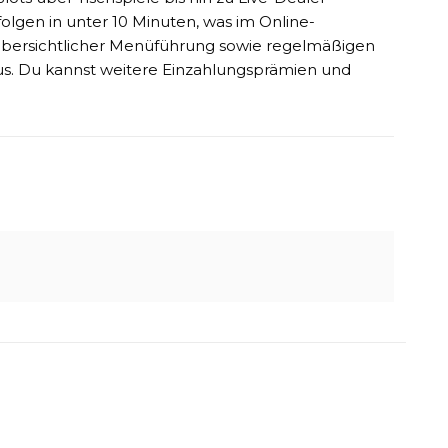
olgen in unter 10 Minuten, was im Online-
it übersichtlicher Menüführung sowie regelmäßigen
aus. Du kannst weitere Einzahlungsprämien und