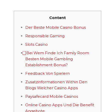
Content
Der Beste Mobile Casino Bonus
Responsible Gaming
Slots Casino
⃣ Bei Wem Finde Ich Family Room
Besten Mobile Gambling
Establishment Bonus?
Feedback Von Spielern
Zusatzinformationen Within Den
Blogs Welcher Casino Apps
Paysafecard Mobile Casinos
Online Casino Apps Und Die Benefit
Angebote