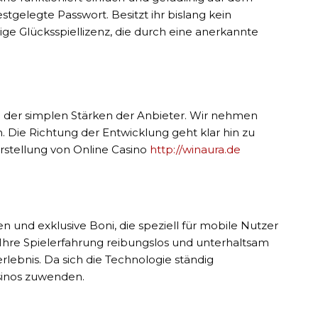
gelegte Passwort. Besitzt ihr bislang kein
tige Glücksspiellizenz, die durch eine anerkannte
d der simplen Stärken der Anbieter. Wir nehmen
. Die Richtung der Entwicklung geht klar hin zu
arstellung von Online Casino
http://winaura.de
 und exklusive Boni, die speziell für mobile Nutzer
 Ihre Spielerfahrung reibungslos und unterhaltsam
rlebnis. Da sich die Technologie ständig
asinos zuwenden.