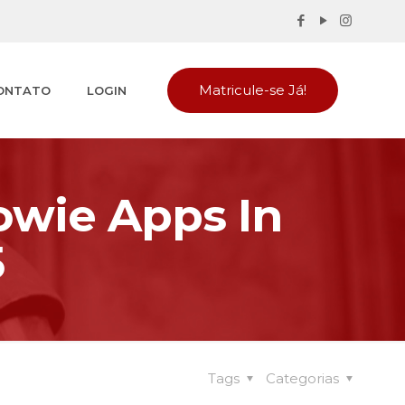
Matricule-se Já!
ONTATO
LOGIN
owie Apps In
5
Tags
Categorias