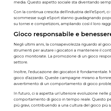
media. Questo aspetto sociale sta diventando sempr
Con la continua crescita dell’industria dell’eSport, c
scommesse sugli eSport stanno guadagnando popola
su tornei e competizioni, ampliando così il loro raggi
Gioco responsabile e benesser
Negli ultimi anni, la consapevolezza riguardo al 
strumenti per aiutare i giocatori a mantenere il contr
gioco monitorate. La promozione di un gioco respons
settore.
Inoltre, l’educazione dei giocatori è fondamentale. M
gioco d’azzardo. Queste campagne mirano a fornire a
avvertimento di un comportamento di gioco problema
In futuro, ci si aspetta un’ulteriore evoluzione nelle
comportamento di gioco in tempo reale. Questo perm
più gravi, contribuendo a una cultura del gioco più s