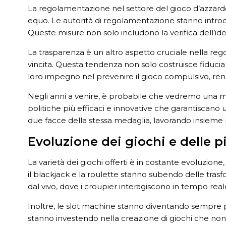
La regolamentazione nel settore del gioco d’azzardo
equo. Le autorità di regolamentazione stanno intro
Queste misure non solo includono la verifica dell’id
La trasparenza è un altro aspetto cruciale nella rego
vincita. Questa tendenza non solo costruisce fiducia
loro impegno nel prevenire il gioco compulsivo, rend
Negli anni a venire, è probabile che vedremo una ma
politiche più efficaci e innovative che garantiscan
due facce della stessa medaglia, lavorando insieme 
Evoluzione dei giochi e delle 
La varietà dei giochi offerti è in costante evoluzione
il blackjack e la roulette stanno subendo delle trasf
dal vivo, dove i croupier interagiscono in tempo real
Inoltre, le slot machine stanno diventando sempre pi
stanno investendo nella creazione di giochi che non