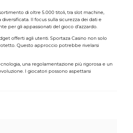
imento di oltre 5.000 titoli, tra slot machine,
ersificata. Il focus sulla sicurezza dei dati e
te per gli appassionati del gioco d’azzardo.
get offerti agli utenti. Sportaza Casino non solo
rotetto. Questo approccio potrebbe rivelarsi
tecnologia, una regolamentazione più rigorosa e un
oluzione. I giocatori possono aspettarsi