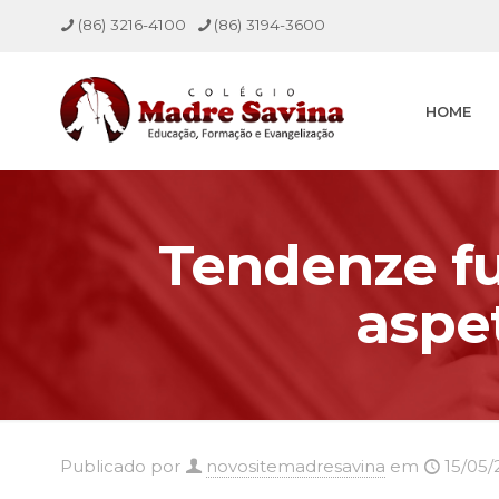
(86) 3216-4100
(86) 3194-3600
HOME
Tendenze fu
aspet
Publicado por
novositemadresavina
em
15/05/