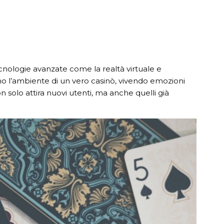
tecnologie avanzate come la realtà virtuale e
no l’ambiente di un vero casinò, vivendo emozioni
on solo attira nuovi utenti, ma anche quelli già