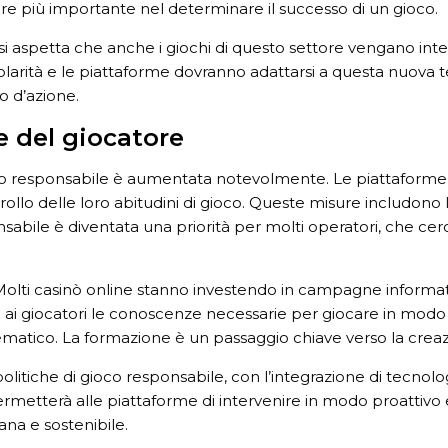
e più importante nel determinare il successo di un gioco.
i si aspetta che anche i giochi di questo settore vengano int
rità e le piattaforme dovranno adattarsi a questa nuova
o d’azione.
e del giocatore
gioco responsabile è aumentata notevolmente. Le piattafor
ollo delle loro abitudini di gioco. Queste misure includono li
abile è diventata una priorità per molti operatori, che cerc
olti casinò online stanno investendo in campagne informative 
i giocatori le conoscenze necessarie per giocare in modo r
tico. La formazione è un passaggio chiave verso la creazi
 politiche di gioco responsabile, con l’integrazione di tecno
etterà alle piattaforme di intervenire in modo proattivo e
ana e sostenibile.