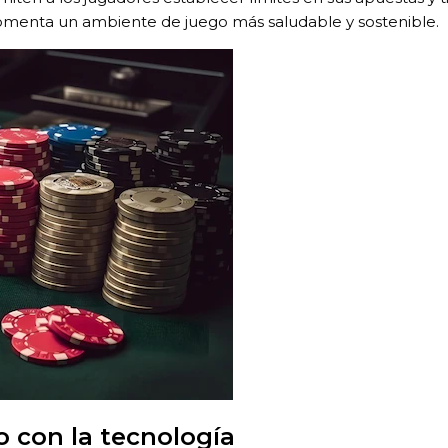
fomenta un ambiente de juego más saludable y sostenible.
 con la tecnología