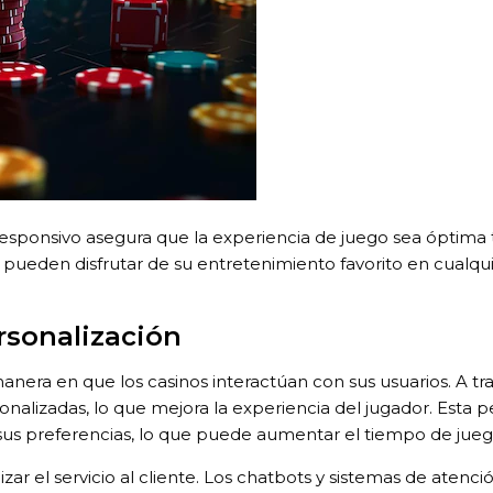
esponsivo asegura que la experiencia de juego sea óptima 
 pueden disfrutar de su entretenimiento favorito en cualqui
ersonalización
a manera en que los casinos interactúan con sus usuarios. A t
alizadas, lo que mejora la experiencia del jugador. Esta p
s preferencias, lo que puede aumentar el tiempo de juego y
zar el servicio al cliente. Los chatbots y sistemas de atenc