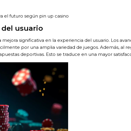
 el futuro según pin up casino
 del usuario
a mejora significativa en la experiencia del usuario. Los ava
ácilmente por una amplia variedad de juegos. Además, al re
uestas deportivas. Esto se traduce en una mayor satisfacció