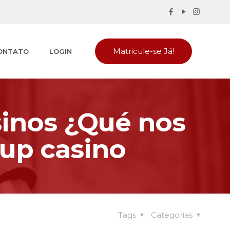
Matricule-se Já!
ONTATO
LOGIN
sinos ¿Qué nos
 up casino
Tags
Categorias