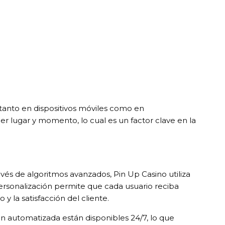
tanto en dispositivos móviles como en
er lugar y momento, lo cual es un factor clave en la
ravés de algoritmos avanzados, Pin Up Casino utiliza
ersonalización permite que cada usuario reciba
 la satisfacción del cliente.
ión automatizada están disponibles 24/7, lo que