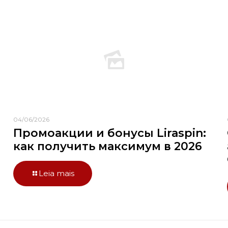
04/06/2026
Промоакции и бонусы Liraspin:
как получить максимум в 2026
Leia mais