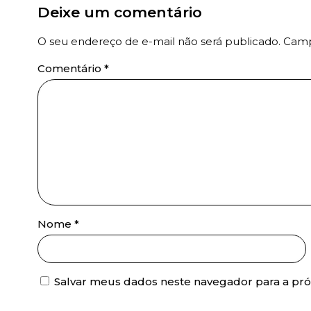
Deixe um comentário
O seu endereço de e-mail não será publicado.
Camp
Comentário
*
Nome
*
Salvar meus dados neste navegador para a pr