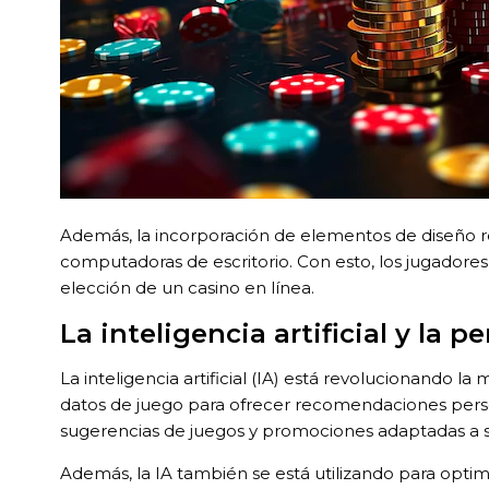
Además, la incorporación de elementos de diseño r
computadoras de escritorio. Con esto, los jugadores
elección de un casino en línea.
La inteligencia artificial y la p
La inteligencia artificial (IA) está revolucionando l
datos de juego para ofrecer recomendaciones person
sugerencias de juegos y promociones adaptadas a su
Además, la IA también se está utilizando para optimi