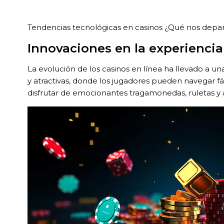
Tendencias tecnológicas en casinos ¿Qué nos depara
Innovaciones en la experiencia
La evolución de los casinos en línea ha llevado a un
y atractivas, donde los jugadores pueden navegar f
disfrutar de emocionantes tragamonedas, ruletas y ap