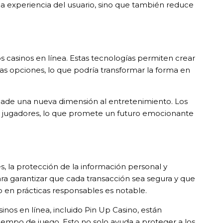
la experiencia del usuario, sino que también reduce
s casinos en línea. Estas tecnologías permiten crear
as opciones, lo que podría transformar la forma en
añade una nueva dimensión al entretenimiento. Los
os jugadores, lo que promete un futuro emocionante
s, la protección de la información personal y
ra garantizar que cada transacción sea segura y que
 en prácticas responsables es notable.
nos en línea, incluido Pin Up Casino, están
empo de juego. Esto no solo ayuda a proteger a los