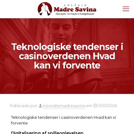
Teknologiske tendenser i
casinoverdenen Hvad
kan vi forvente
Publicado por
novositemadresavina
em
21/01/2026
Teknologiske tendenser i casinoverdenen Hvad kan vi
forvente
Digitalisering af spilleoplevelsen