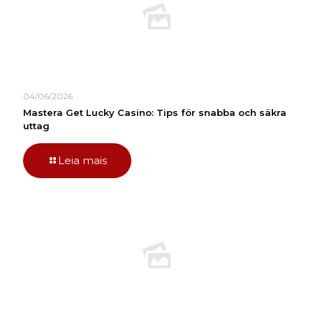
04/06/2026
Mastera Get Lucky Casino: Tips för snabba och säkra
uttag
Leia mais