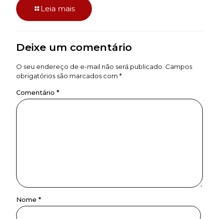
Leia mais
Deixe um comentário
O seu endereço de e-mail não será publicado.
Campos
obrigatórios são marcados com
*
Comentário
*
Nome
*