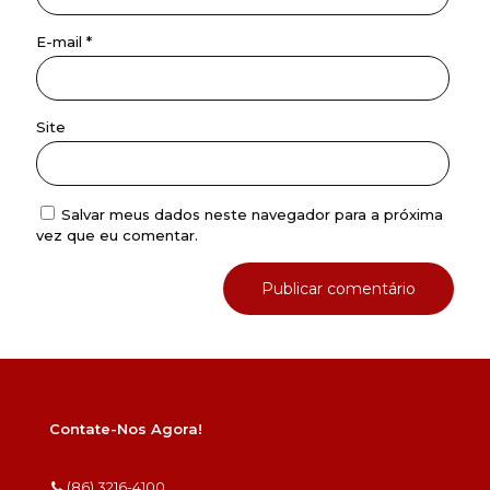
E-mail
*
Site
Salvar meus dados neste navegador para a próxima
vez que eu comentar.
Contate-Nos Agora!
(86) 3216-4100