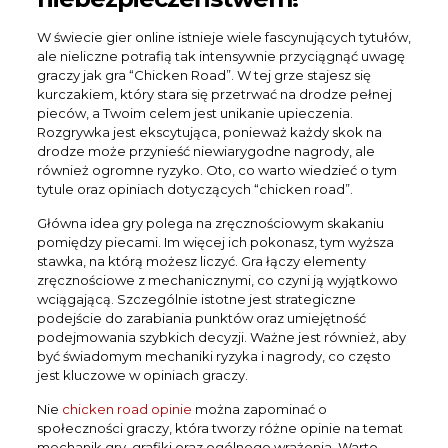
W świecie gier online istnieje wiele fascynujących tytułów,
ale nieliczne potrafią tak intensywnie przyciągnąć uwagę
graczy jak gra “Chicken Road”. W tej grze stajesz się
kurczakiem, który stara się przetrwać na drodze pełnej
pieców, a Twoim celem jest unikanie upieczenia.
Rozgrywka jest ekscytująca, ponieważ każdy skok na
drodze może przynieść niewiarygodne nagrody, ale
również ogromne ryzyko. Oto, co warto wiedzieć o tym
tytule oraz opiniach dotyczących “chicken road”.
Główna idea gry polega na zręcznościowym skakaniu
pomiędzy piecami. Im więcej ich pokonasz, tym wyższa
stawka, na którą możesz liczyć. Gra łączy elementy
zręcznościowe z mechanicznymi, co czyni ją wyjątkowo
wciągającą. Szczególnie istotne jest strategiczne
podejście do zarabiania punktów oraz umiejętność
podejmowania szybkich decyzji. Ważne jest również, aby
być świadomym mechaniki ryzyka i nagrody, co często
jest kluczowe w opiniach graczy.
Nie
chicken road opinie
można zapominać o
społeczności graczy, która tworzy różne opinie na temat
mechanik gry, grafiki oraz ogólnego wrażenia. Warto