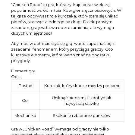
“Chicken Road” to gra, która zyskuje coraz większą
popularność wśród miłośników gier zręcznościowych. W
tej grze odgrywasz rolę kurczaka, który stara się unikać
pieców, skacząc z jednego na drugi. Dzięki prostym
zasadom, gra jest łatwa do zrozumienia, ale wymaga
dużych umiejętności!
Aby móc w pełni cieszyć się grą, warto zapoznać się z
zasadami i fenomenem, który przyciąga graczy. Oto
kluczowe elementy, które warto znać na początku
przygody:
Element gry
Opis
Postać
Kurczak, który skacze między piecami
Uniknąć pieczenia i zdobyć jak
Cel
najwyższą stawkę
Mechanika
Skakanie i zbieranie punktów
Gra w „Chicken Road” wymaga od graczy nie tylko
zręczności, ale także refleksu oraz umiejętności