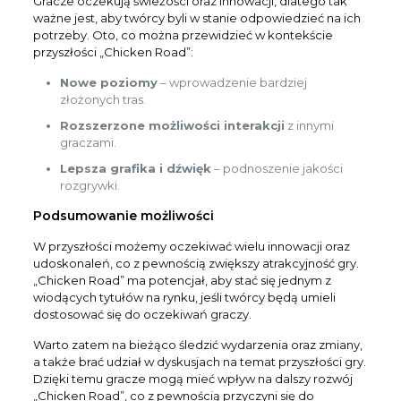
Gracze oczekują świeżości oraz innowacji, dlatego tak
ważne jest, aby twórcy byli w stanie odpowiedzieć na ich
potrzeby. Oto, co można przewidzieć w kontekście
przyszłości „Chicken Road”:
Nowe poziomy
– wprowadzenie bardziej
złożonych tras.
Rozszerzone możliwości interakcji
z innymi
graczami.
Lepsza grafika i dźwięk
– podnoszenie jakości
rozgrywki.
Podsumowanie możliwości
W przyszłości możemy oczekiwać wielu innowacji oraz
udoskonaleń, co z pewnością zwiększy atrakcyjność gry.
„Chicken Road” ma potencjał, aby stać się jednym z
wiodących tytułów na rynku, jeśli twórcy będą umieli
dostosować się do oczekiwań graczy.
Warto zatem na bieżąco śledzić wydarzenia oraz zmiany,
a także brać udział w dyskusjach na temat przyszłości gry.
Dzięki temu gracze mogą mieć wpływ na dalszy rozwój
„Chicken Road”, co z pewnością przyczyni się do