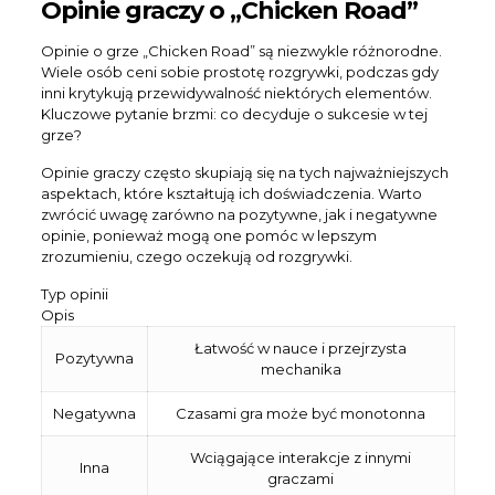
Opinie graczy o „Chicken Road”
Opinie o grze „Chicken Road” są niezwykle różnorodne.
Wiele osób ceni sobie prostotę rozgrywki, podczas gdy
inni krytykują przewidywalność niektórych elementów.
Kluczowe pytanie brzmi: co decyduje o sukcesie w tej
grze?
Opinie graczy często skupiają się na tych najważniejszych
aspektach, które kształtują ich doświadczenia. Warto
zwrócić uwagę zarówno na pozytywne, jak i negatywne
opinie, ponieważ mogą one pomóc w lepszym
zrozumieniu, czego oczekują od rozgrywki.
Typ opinii
Opis
Łatwość w nauce i przejrzysta
Pozytywna
mechanika
Negatywna
Czasami gra może być monotonna
Wciągające interakcje z innymi
Inna
graczami