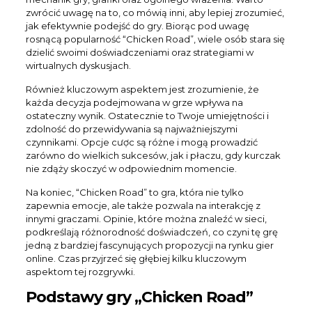
zwrócić uwagę na to, co mówią inni, aby lepiej zrozumieć,
jak efektywnie podejść do gry. Biorąc pod uwagę
rosnącą popularność “Chicken Road”, wiele osób stara się
dzielić swoimi doświadczeniami oraz strategiami w
wirtualnych dyskusjach.
Również kluczowym aspektem jest zrozumienie, że
każda decyzja podejmowana w grze wpływa na
ostateczny wynik. Ostatecznie to Twoje umiejętności i
zdolność do przewidywania są najważniejszymi
czynnikami. Opcje cược są różne i mogą prowadzić
zarówno do wielkich sukcesów, jak i płaczu, gdy kurczak
nie zdąży skoczyć w odpowiednim momencie.
Na koniec, “Chicken Road” to gra, która nie tylko
zapewnia emocje, ale także pozwala na interakcję z
innymi graczami. Opinie, które można znaleźć w sieci,
podkreślają różnorodność doświadczeń, co czyni tę grę
jedną z bardziej fascynujących propozycji na rynku gier
online. Czas przyjrzeć się głębiej kilku kluczowym
aspektom tej rozgrywki.
Podstawy gry „Chicken Road”