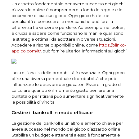
Un aspetto fondamentale per avere successo nei giochi
d’azzardo online è comprendere a fondo le regole e le
dinamiche di ciascun gioco. Ogni gioco ha le sue
peculiarità e conoscere le meccaniche può fare la
differenza tra vincere e perdere. Ad esempio, nel poker,
è cruciale sapere come funzionano le mani e quali sono
le strategie ottimali da adottare in diverse situazioni.
Accedere a risorse disponibili online, come
https://plinko-
app.co.com/it/
, può fornire ulteriori informazioni sui giochi.
Inoltre, l’analisi delle probabilità è essenziale. Ogni gioco
offre una diversa percentuale di probabilità che può
influenzare le decisioni dei giocatori. Essere in grado di
calcolare quando è il momento giusto per fare una
puntata o per ritirarsi può aumentare significativamente
le possibilità di vincita.
Gestire il bankroll in modo efficace
La gestione del bankroll è un altro elemento chiave per
avere successo nel mondo del gioco d’azzardo online.
Stabilire un budget e attenersi a esso è fondamentale