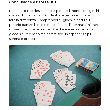
Conclusione e risorse utili
Per coloro che desiderano esplorare il mondo dei giochi
d’azzardo online nel 2023, le strategie vincenti possono
fare la differenza. Comprendere i giochi e gestire il
proprio bankroll sono elementi cruciali per massimizzare
il divertimento e le vincite. Scegliere una piattaforma di
gioco sicura e regolata garantisce un’esperienza più
serena e protetta.