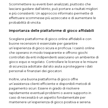
Scommettere su eventi ben analizzati, piuttosto che
lasciarsi guidare dall’istinto, può portare a risultati migliori
e più consistenti. Un approccio informato permette di
effettuare scommesse più azzeccate e di aumentare le
probabilità di vincita.
Importanza delle piattaforme di gioco affidabili
Scegliere piattaforme di gioco online affidabili e con
buone recensioni è essenziale per garantire
un’esperienza di gioco sicura e proficua. I casinò online
che operano in modo trasparente e offrono giochi
controllati da enti indipendenti assicurano un ambiente di
gioco equo e regolato. Controllare le licenze e le misure
di sicurezza adottate dal sito aiuta a proteggere i dati
personali e finanziari dei giocatori.
Inoltre, una buona piattaforma di gioco offre
un’assistenza clienti efficiente e disponibili metodi di
pagamento sicuri. Essere in grado di risolvere
rapidamente eventuali problemi o avere supporto in
caso di necessità è un aspetto fondamentale per
mantenere un’esperienza di gioco positiva e serena.