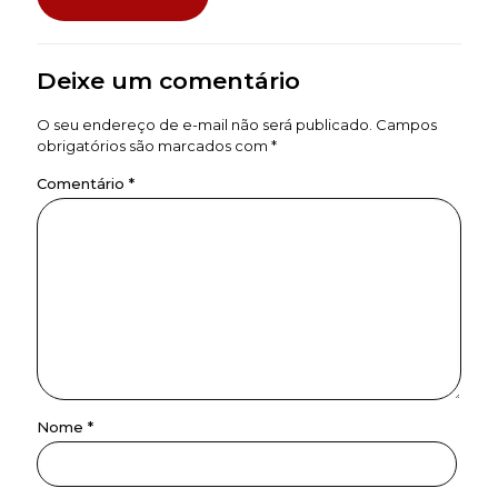
Deixe um comentário
O seu endereço de e-mail não será publicado.
Campos
obrigatórios são marcados com
*
Comentário
*
Nome
*