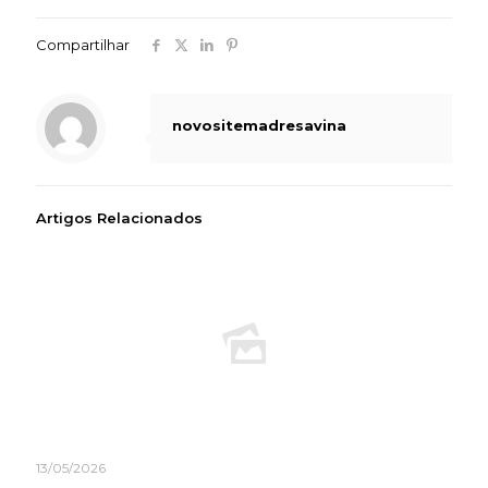
Compartilhar
novositemadresavina
Artigos Relacionados
13/05/2026