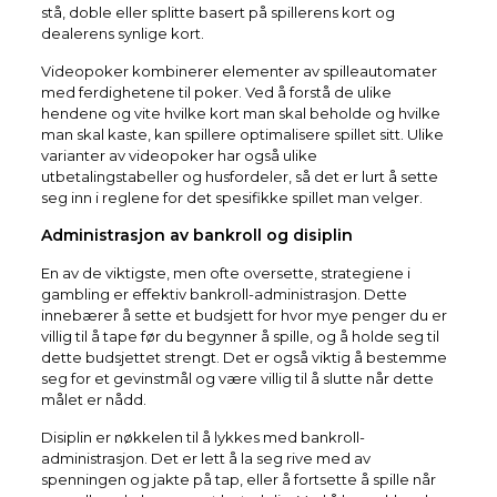
stå, doble eller splitte basert på spillerens kort og
dealerens synlige kort.
Videopoker kombinerer elementer av spilleautomater
med ferdighetene til poker. Ved å forstå de ulike
hendene og vite hvilke kort man skal beholde og hvilke
man skal kaste, kan spillere optimalisere spillet sitt. Ulike
varianter av videopoker har også ulike
utbetalingstabeller og husfordeler, så det er lurt å sette
seg inn i reglene for det spesifikke spillet man velger.
Administrasjon av bankroll og disiplin
En av de viktigste, men ofte oversette, strategiene i
gambling er effektiv bankroll-administrasjon. Dette
innebærer å sette et budsjett for hvor mye penger du er
villig til å tape før du begynner å spille, og å holde seg til
dette budsjettet strengt. Det er også viktig å bestemme
seg for et gevinstmål og være villig til å slutte når dette
målet er nådd.
Disiplin er nøkkelen til å lykkes med bankroll-
administrasjon. Det er lett å la seg rive med av
spenningen og jakte på tap, eller å fortsette å spille når