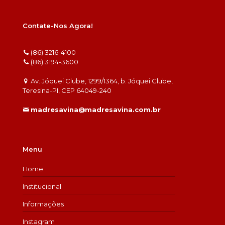
Contate-Nos Agora!
(86) 3216-4100
(86) 3194-3600
Av. Jóquei Clube, 1299/1364, b. Jóquei Clube,
Teresina-PI, CEP 64049-240
madresavina@madresavina.com.br
Menu
Home
Institucional
Informações
Instagram