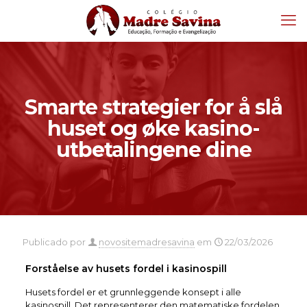
Smarte strategier for å slå
huset og øke kasino-
utbetalingene dine
Publicado por
novositemadresavina
em
22/03/2026
Forståelse av husets fordel i kasinospill
Husets fordel er et grunnleggende konsept i alle
kasinospill. Det representerer den matematiske fordelen