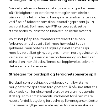
Når det gjelder spilleautomater, som i stor grad er basert
på tilfeldigheter, er det færre strategier som direkte
påvirker utfallet. Imidlertid kan spillere ta informerte valg
ved å se på faktorer som tilbakebetalingsprosent (RTP)
og volatilitet. Spill med høy RTP gir teoretisk sett en
større andel av innsatsene tilbake til spillerne over tid.
Volatilitet på spilleautomater refererer til risikoen
forbundet med et spill. Spill med høy volatilitet gir
sjeldnere, men potensielt større gevinster, mens spill
med lav volatilitet gir hyppigere, men mindre gevinster. Å
velge spill som passer din risikotoleranse og spillestil kan
bidra til en mer tilfredsstillende spillopplevelse, selv om
det ikke garanterer seier.
Strategier for bordspill og ferdighetsbaserte spill
Bordspill som blackjack og videopoker tilbyr større
muligheter for spillerens ferdigheter til å påvirke utfallet. I
blackjack kan for eksempel bruk av en grunnleggende
strategi, som er matematisk utarbeidet for å minimere
husets fordel, betydelig forbedre spillerens sjanser. Dette
innebærer å følge bestemte regler for når man skal slå,