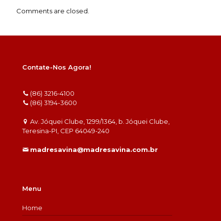
Comments are closed.
Contate-Nos Agora!
(86) 3216-4100
(86) 3194-3600
Av. Jóquei Clube, 1299/1364, b. Jóquei Clube,
Teresina-PI, CEP 64049-240
madresavina@madresavina.com.br
Menu
Home