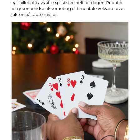
fra spillet til å avslutte spilløkten helt for dagen. Prioriter
din økonomiske sikkerhet og ditt mentale velvære over
jakten på tapte midler.