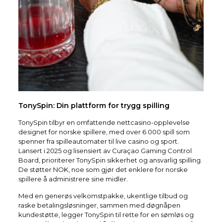
TonySpin: Din plattform for trygg spilling
TonySpin tilbyr en omfattende nettcasino-opplevelse
designet for norske spillere, med over 6 000 spill som
spenner fra spilleautomater til live casino og sport.
Lansert i 2025 og lisensiert av Curaçao Gaming Control
Board, prioriterer TonySpin sikkerhet og ansvarlig spilling.
De støtter NOK, noe som gjør det enklere for norske
spillere å administrere sine midler.
Med en generøs velkomstpakke, ukentlige tilbud og
raske betalingsløsninger, sammen med døgnåpen
kundestøtte, legger TonySpin til rette for en sømløs og