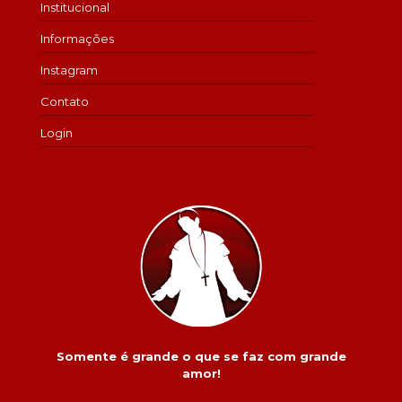
Institucional
Informações
Instagram
Contato
Login
Somente é grande o que se faz com grande
amor!