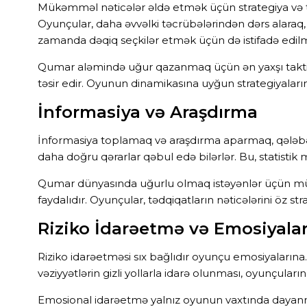
Mükəmməl nəticələr əldə etmək üçün strategiya və t
Oyunçular, daha əvvəlki təcrübələrindən dərs alaraq, d
zamanda dəqiq seçkilər etmək üçün də istifadə edilmə
Qumar aləmində uğur qazanmaq üçün ən yaxşı taktika
təsir edir. Oyunun dinamikasına uyğun strategiyalar
İnformasiya və Araşdırma
İnformasiya toplamaq və araşdırma aparmaq, qələbə şa
daha doğru qərarlar qəbul edə bilərlər. Bu, statistik
Qumar dünyasında uğurlu olmaq istəyənlər üçün müv
faydalıdır. Oyunçular, tədqiqatların nəticələrini öz 
Riziko İdarəetmə və Emosiyala
Riziko idarəetməsi sıx bağlıdır oyunçu emosiyaların
vəziyyətlərin gizli yollarla idarə olunması, oyunçular
Emosional idarəetmə yalnız oyunun vaxtında dayanma