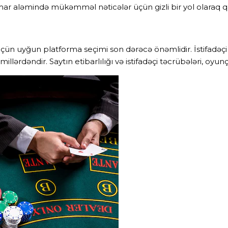
mar aləmində mükəmməl nəticələr üçün gizli bir yol olaraq qa
uyğun platforma seçimi son dərəcə önəmlidir. İstifadəçi d
llərdəndir. Saytın etibarlılığı və istifadəçi təcrübələri, oyu