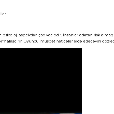
lar
ixoloji aspektləri çox vacibdir. İnsanlar adətən risk almaq is
 formalaşdırır. Oyunçu, müsbət nəticələr əldə edəcəyini gözlə