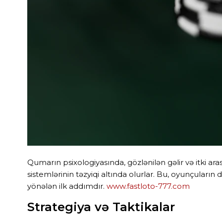
Qumarın psixologiyasında, gözlənilən gəlir və itki ar
sistemlərinin təzyiqi altında olurlar. Bu, oyunçular
yönələn ilk addımdır.
www.fastloto-777.com
Strategiya və Taktikalar