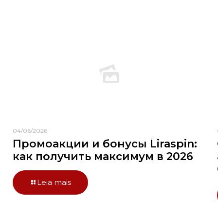
04/06/2026
Промоакции и бонусы Liraspin:
как получить максимум в 2026
Leia mais