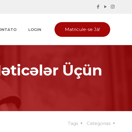
Matricule-se Já!
ONTATO
LOGIN
ticələr Üçün
Tags
Categorias