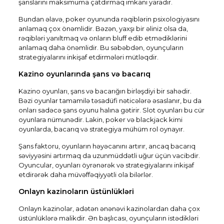
şanslarını maksimuma çatdırmaq imkanı yaradır.
Bundan əlavə, poker oyununda rəqiblərin psixologiyasını
anlamaq çox önəmlidir. Bəzən, yaxşı bir əliniz olsa da,
rəqibləri yanıltmaq və onların bluff edib etmədiklərini
anlamaq daha önəmlidir. Bu səbəbdən, oyunçuların
strategiyalarını inkişaf etdirmələri mütləqdir.
Kazino oyunlarında şans və bacarıq
Kazino oyunları, şans və bacarığın birləşdiyi bir sahədir.
Bəzi oyunlar tamamilə təsadüfi nəticələrə əsaslanır, bu da
onları sadəcə şans oyunu halına gətirir. Slot oyunları bu cür
oyunlara nümunədir. Lakin, poker və blackjack kimi
oyunlarda, bacarıq və strategiya mühüm rol oynayır.
Şans faktoru, oyunların həyəcanını artırır, ancaq bacarıq
səviyyəsini artırmaq da uzunmüddətli uğur üçün vacibdir.
Oyuncular, oyunları öyrənərək və strategiyalarını inkişaf
etdirərək daha müvəffəqiyyətli ola bilərlər.
Onlayn kazinoların üstünlükləri
Onlayn kazinolar, adətən ənənəvi kazinolardan daha çox
üstünlüklərə malikdir. Ən başlıcası, oyunçuların istədikləri