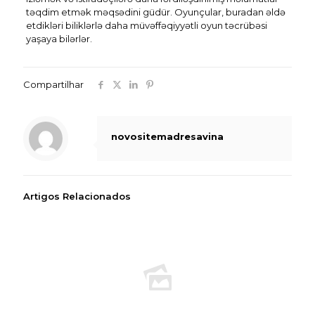
təqdim etmək məqsədini güdür. Oyunçular, buradan əldə
etdikləri biliklərlə daha müvəffəqiyyətli oyun təcrübəsi
yaşaya bilərlər.
Compartilhar
novositemadresavina
Artigos Relacionados