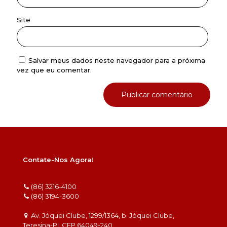
Site
Salvar meus dados neste navegador para a próxima
vez que eu comentar.
Contate-Nos Agora!
(86) 3216-4100
(86) 3194-3600
Av. Jóquei Clube, 1299/1364, b. Jóquei Clube,
Teresina-PI, CEP 64049-240