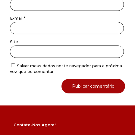
E-mail
*
Site
Salvar meus dados neste navegador para a próxima
vez que eu comentar.
Contate-Nos Agora!