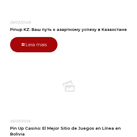
26/03/2026
Pinup KZ: Ваш путь к азартному успеху в Казахстане
Leia mais
25/03/2026
Pin Up Casino: El Mejor Sitio de Juegos en Línea en
Bolivia