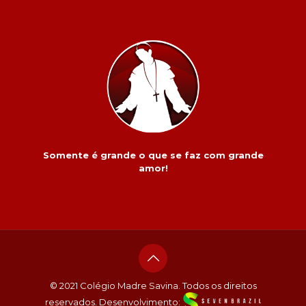
Somente é grande o que se faz com grande
amor!
© 2021 Colégio Madre Savina. Todos os direitos
reservados. Desenvolvimento: