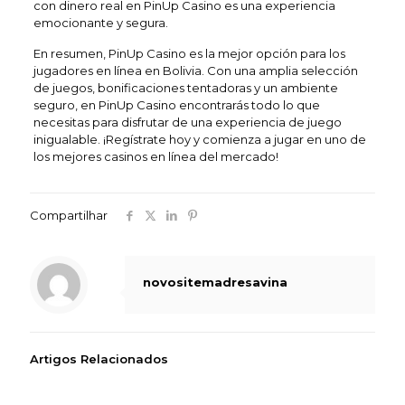
con dinero real en PinUp Casino es una experiencia
emocionante y segura.
En resumen, PinUp Casino es la mejor opción para los
jugadores en línea en Bolivia. Con una amplia selección
de juegos, bonificaciones tentadoras y un ambiente
seguro, en PinUp Casino encontrarás todo lo que
necesitas para disfrutar de una experiencia de juego
inigualable. ¡Regístrate hoy y comienza a jugar en uno de
los mejores casinos en línea del mercado!
Compartilhar
novositemadresavina
Artigos Relacionados