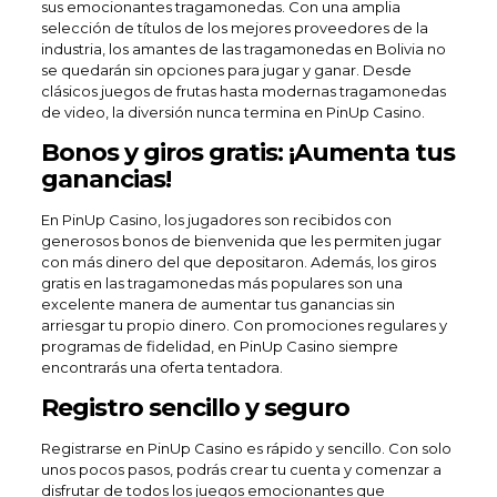
sus emocionantes tragamonedas. Con una amplia
selección de títulos de los mejores proveedores de la
industria, los amantes de las tragamonedas en Bolivia no
se quedarán sin opciones para jugar y ganar. Desde
clásicos juegos de frutas hasta modernas tragamonedas
de video, la diversión nunca termina en PinUp Casino.
Bonos y giros gratis: ¡Aumenta tus
ganancias!
En PinUp Casino, los jugadores son recibidos con
generosos bonos de bienvenida que les permiten jugar
con más dinero del que depositaron. Además, los giros
gratis en las tragamonedas más populares son una
excelente manera de aumentar tus ganancias sin
arriesgar tu propio dinero. Con promociones regulares y
programas de fidelidad, en PinUp Casino siempre
encontrarás una oferta tentadora.
Registro sencillo y seguro
Registrarse en PinUp Casino es rápido y sencillo. Con solo
unos pocos pasos, podrás crear tu cuenta y comenzar a
disfrutar de todos los juegos emocionantes que