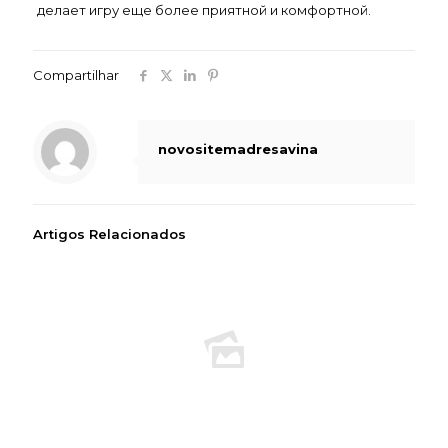
делает игру еще более приятной и комфортной.
Compartilhar
novositemadresavina
Artigos Relacionados