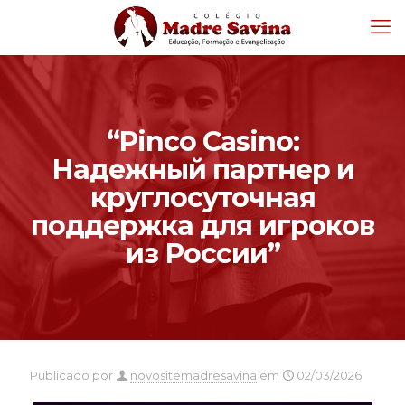
“Pinco Casino:
Надежный партнер и
круглосуточная
поддержка для игроков
из России”
Publicado por
novositemadresavina
em
02/03/2026