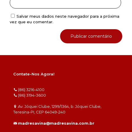
Salvar meus dados neste navegador para a próxima
vez que eu comentar.
Contate-Nos Agora!
(86) 3216-4100
(86) 3194-3600
Av. Jóquei Clube, 1299/1364, b. Jóquei Clube,
Teresina-PI, CEP 64049-240
madresavina@madresavina.com.br