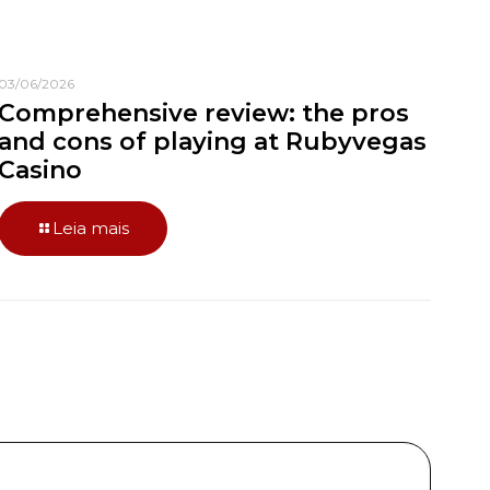
03/06/2026
Comprehensive review: the pros
and cons of playing at Rubyvegas
Casino
Leia mais