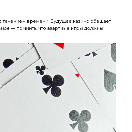
я с течением времени. Будущее казино обещает
вное — помнить, что азартные игры должны