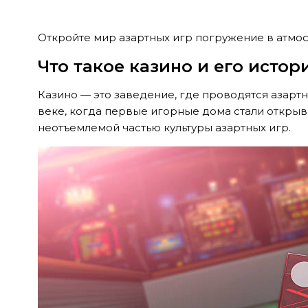
Откройте мир азартных игр погружение в атмо
Что такое казино и его истор
Казино — это заведение, где проводятся азарт
веке, когда первые игорные дома стали открыва
неотъемлемой частью культуры азартных игр.