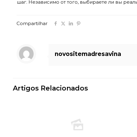
шаг. Независимо от того, выбираете ли вы реал
Compartilhar
novositemadresavina
Artigos Relacionados