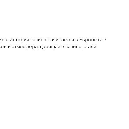
а. История казино начинается в Европе в 17
ов и атмосфера, царящая в казино, стали