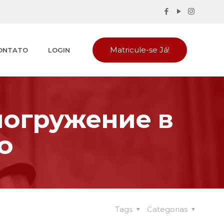
Matricule-se Já!
ONTATO
LOGIN
погружение в
о
Tags
Categorias