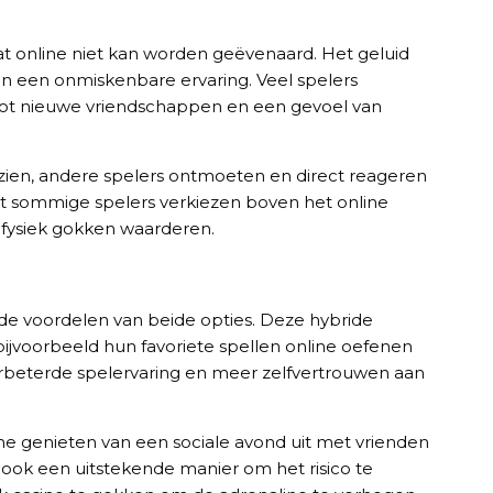
 dat online niet kan worden geëvenaard. Het geluid
n een onmiskenbare ervaring. Veel spelers
n tot nieuwe vriendschappen en een gevoel van
 zien, andere spelers ontmoeten en direct reageren
at sommige spelers verkiezen boven het online
n fysiek gokken waarderen.
 de voordelen van beide opties. Deze hybride
ijvoorbeeld hun favoriete spellen online oefenen
verbeterde spelervaring en meer zelfvertrouwen aan
line genieten van een sociale avond uit met vrienden
is ook een uitstekende manier om het risico te