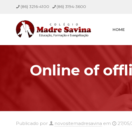
(86) 3216-4100
(86) 3194-3600
HOME
Online of off
Publicado por
novositemadresavina
em
27/05