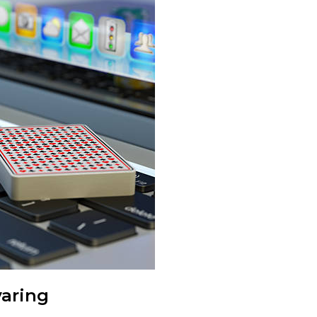
varing