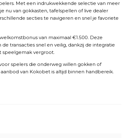
spelers. Met een indrukwekkende selectie van meer
 nu van gokkasten, tafelspellen of live dealer
schillende secties te navigeren en snel je favoriete
e welkomstbonus van maximaal €1.500. Deze
e transacties snel en veilig, dankzij de integratie
et speelgemak vergroot.
l voor spelers die onderweg willen gokken of
aanbod van Kokobet is altijd binnen handbereik.