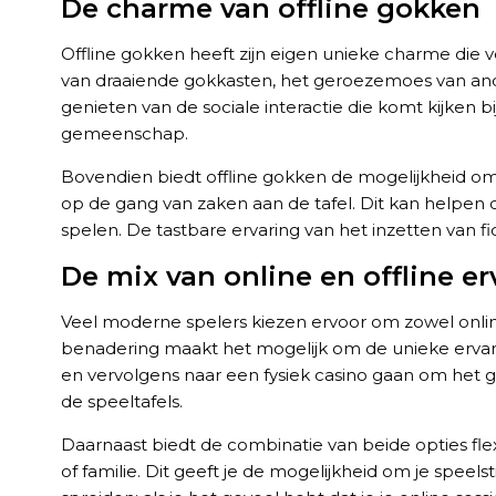
De charme van offline gokken
Offline gokken heeft zijn eigen unieke charme die ve
van draaiende gokkasten, het geroezemoes van ande
genieten van de sociale interactie die komt kijken
gemeenschap.
Bovendien biedt offline gokken de mogelijkheid om 
op de gang van zaken aan de tafel. Dit kan helpen
spelen. De tastbare ervaring van het inzetten van fi
De mix van online en offline e
Veel moderne spelers kiezen ervoor om zowel online
benadering maakt het mogelijk om de unieke ervari
en vervolgens naar een fysiek casino gaan om het g
de speeltafels.
Daarnaast biedt de combinatie van beide opties flexi
of familie. Dit geeft je de mogelijkheid om je speel