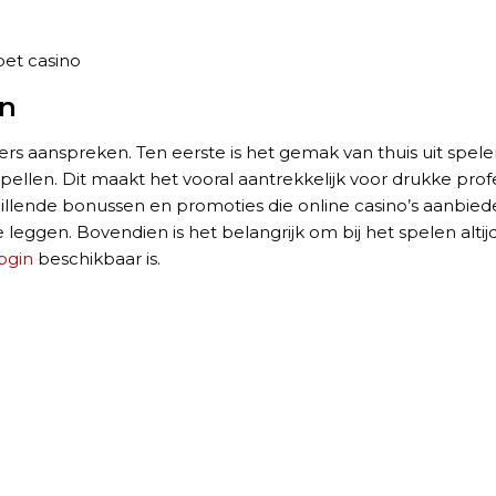
bet casino
en
ers aanspreken. Ten eerste is het gemak van thuis uit spele
len. Dit maakt het vooral aantrekkelijk voor drukke professi
llende bonussen en promoties die online casino’s aanbiede
e leggen. Bovendien is het belangrijk om bij het spelen alti
ogin
beschikbaar is.