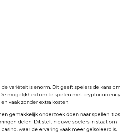
 de variëteit is enorm. Dit geeft spelers de kans om
. De mogelijkheid om te spelen met cryptocurrency
g en vaak zonder extra kosten.
nnen gemakkelijk onderzoek doen naar spellen, tips
ingen delen. Dit stelt nieuwe spelers in staat om
ek casino, waar de ervaring vaak meer geïsoleerd is.