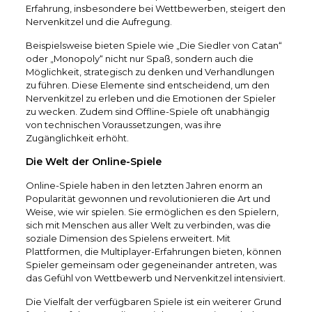
Erfahrung, insbesondere bei Wettbewerben, steigert den
Nervenkitzel und die Aufregung.
Beispielsweise bieten Spiele wie „Die Siedler von Catan“
oder „Monopoly“ nicht nur Spaß, sondern auch die
Möglichkeit, strategisch zu denken und Verhandlungen
zu führen. Diese Elemente sind entscheidend, um den
Nervenkitzel zu erleben und die Emotionen der Spieler
zu wecken. Zudem sind Offline-Spiele oft unabhängig
von technischen Voraussetzungen, was ihre
Zugänglichkeit erhöht.
Die Welt der Online-Spiele
Online-Spiele haben in den letzten Jahren enorm an
Popularität gewonnen und revolutionieren die Art und
Weise, wie wir spielen. Sie ermöglichen es den Spielern,
sich mit Menschen aus aller Welt zu verbinden, was die
soziale Dimension des Spielens erweitert. Mit
Plattformen, die Multiplayer-Erfahrungen bieten, können
Spieler gemeinsam oder gegeneinander antreten, was
das Gefühl von Wettbewerb und Nervenkitzel intensiviert.
Die Vielfalt der verfügbaren Spiele ist ein weiterer Grund