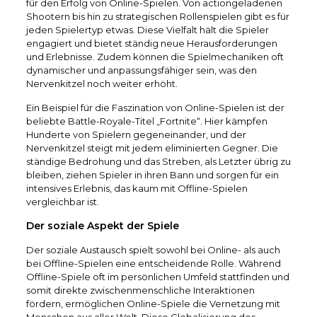
für den Erfolg von Online-Spielen. Von actiongeladenen
Shootern bis hin zu strategischen Rollenspielen gibt es für
jeden Spielertyp etwas. Diese Vielfalt hält die Spieler
engagiert und bietet ständig neue Herausforderungen
und Erlebnisse. Zudem können die Spielmechaniken oft
dynamischer und anpassungsfähiger sein, was den
Nervenkitzel noch weiter erhöht.
Ein Beispiel für die Faszination von Online-Spielen ist der
beliebte Battle-Royale-Titel „Fortnite“. Hier kämpfen
Hunderte von Spielern gegeneinander, und der
Nervenkitzel steigt mit jedem eliminierten Gegner. Die
ständige Bedrohung und das Streben, als Letzter übrig zu
bleiben, ziehen Spieler in ihren Bann und sorgen für ein
intensives Erlebnis, das kaum mit Offline-Spielen
vergleichbar ist.
Der soziale Aspekt der Spiele
Der soziale Austausch spielt sowohl bei Online- als auch
bei Offline-Spielen eine entscheidende Rolle. Während
Offline-Spiele oft im persönlichen Umfeld stattfinden und
somit direkte zwischenmenschliche Interaktionen
fördern, ermöglichen Online-Spiele die Vernetzung mit