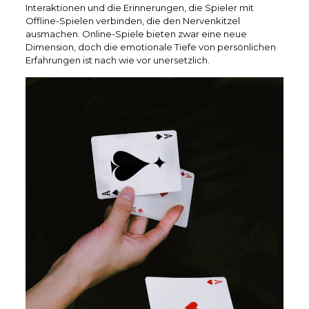
Interaktionen und die Erinnerungen, die Spieler mit
Offline-Spielen verbinden, die den Nervenkitzel
ausmachen. Online-Spiele bieten zwar eine neue
Dimension, doch die emotionale Tiefe von persönlichen
Erfahrungen ist nach wie vor unersetzlich.