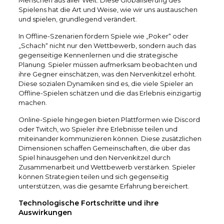
Menschen aus aller Welt. Diese Globalisierung des
Spielens hat die Art und Weise, wie wir uns austauschen
und spielen, grundlegend verändert.
In Offline-Szenarien fördern Spiele wie „Poker“ oder
„Schach“ nicht nur den Wettbewerb, sondern auch das
gegenseitige Kennenlernen und die strategische
Planung. Spieler müssen aufmerksam beobachten und
ihre Gegner einschätzen, was den Nervenkitzel erhöht.
Diese sozialen Dynamiken sind es, die viele Spieler an
Offline-Spielen schätzen und die das Erlebnis einzigartig
machen.
Online-Spiele hingegen bieten Plattformen wie Discord
oder Twitch, wo Spieler ihre Erlebnisse teilen und
miteinander kommunizieren können. Diese zusätzlichen
Dimensionen schaffen Gemeinschaften, die über das
Spiel hinausgehen und den Nervenkitzel durch
Zusammenarbeit und Wettbewerb verstärken. Spieler
können Strategien teilen und sich gegenseitig
unterstützen, was die gesamte Erfahrung bereichert.
Technologische Fortschritte und ihre
Auswirkungen