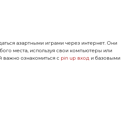
даться азартными играми через интернет. Они
юбого места, используя свои компьютеры или
й важно ознакомиться с
pin up вход
и базовыми