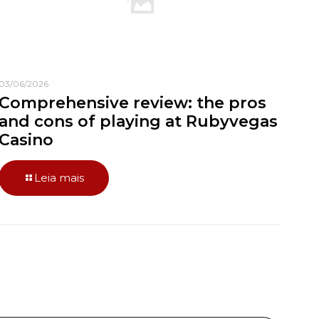
03/06/2026
Comprehensive review: the pros
and cons of playing at Rubyvegas
Casino
Leia mais