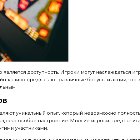
является доступность. Игроки могут наслаждаться игр
лайн-казино предлагают различные бонусы и акции, что
льным.
ов
вляют уникальный опыт, который невозможно полность
оздают особое настроение. Многие игроки предпочита
угими участниками.