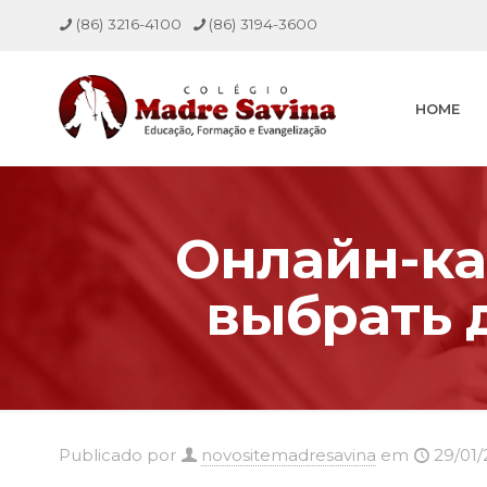
(86) 3216-4100
(86) 3194-3600
HOME
Онлайн-ка
выбрать 
Publicado por
novositemadresavina
em
29/01