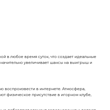
ой в любое время суток, что создает идеальные
 значительно увеличивает шансы на выигрыш и
ю воспроизвести в интернете. Атмосфера,
ют физическое присутствие в игорном клубе,