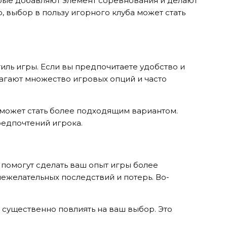
орые добавляют элемент соревнования и делают
, выбор в пользу игорного клуба может стать
ль игры. Если вы предпочитаете удобство и
агают множество игровых опций и часто
 может стать более подходящим вариантом.
редпочтений игрока.
 помогут сделать ваш опыт игры более
ежелательных последствий и потерь. Во-
 существенно повлиять на ваш выбор. Это