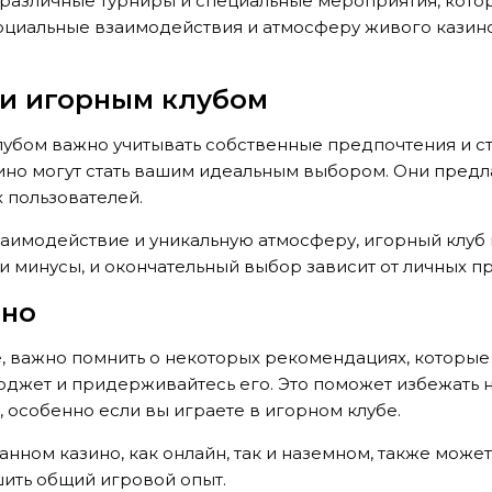
я различные турниры и специальные мероприятия, кот
социальные взаимодействия и атмосферу живого казино
 и игорным клубом
бом важно учитывать собственные предпочтения и сти
ино могут стать вашим идеальным выбором. Они предл
 пользователей.
заимодействие и уникальную атмосферу, игорный клуб
и минусы, и окончательный выбор зависит от личных п
ино
е, важно помнить о некоторых рекомендациях, которые
юджет и придерживайтесь его. Это поможет избежать н
, особенно если вы играете в игорном клубе.
нном казино, как онлайн, так и наземном, также может
шить общий игровой опыт.