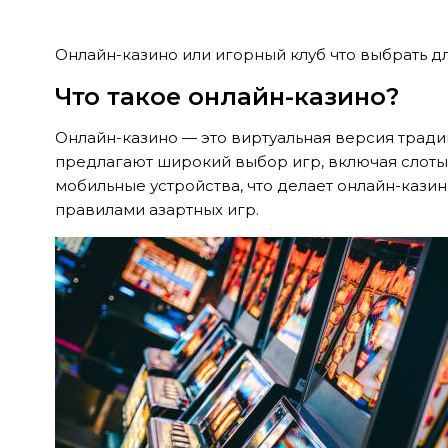
Онлайн-казино или игорный клуб что выбрать д
Что такое онлайн-казино?
Онлайн-казино — это виртуальная версия тради
предлагают широкий выбор игр, включая слоты, 
мобильные устройства, что делает онлайн-кази
правилами азартных игр.