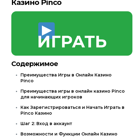
Казино Pinco
ИГРАТЬ
Содержимое
Преимущества Игры в Онлайн Казино
Pinco
Преимущества игры в онлайн казино Pinco
для начинающих игроков
Как Зарегистрироваться и Начать Играть в
Pinco Казино
Шаг 2: Вход в аккаунт
Возможности и Функции Онлайн Казино