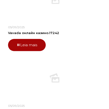
05/09/2025
Vavada онлайн казино.17242
Leia mais
05/09/2025