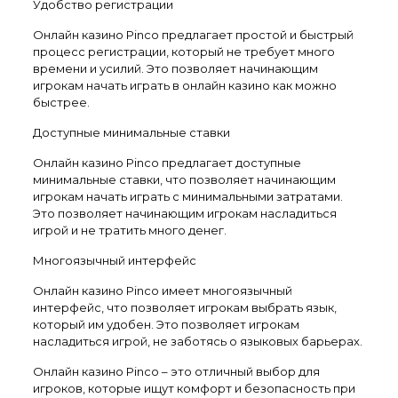
Удобство регистрации
Онлайн казино Pinco предлагает простой и быстрый
процесс регистрации, который не требует много
времени и усилий. Это позволяет начинающим
игрокам начать играть в онлайн казино как можно
быстрее.
Доступные минимальные ставки
Онлайн казино Pinco предлагает доступные
минимальные ставки, что позволяет начинающим
игрокам начать играть с минимальными затратами.
Это позволяет начинающим игрокам насладиться
игрой и не тратить много денег.
Многоязычный интерфейс
Онлайн казино Pinco имеет многоязычный
интерфейс, что позволяет игрокам выбрать язык,
который им удобен. Это позволяет игрокам
насладиться игрой, не заботясь о языковых барьерах.
Онлайн казино Pinco – это отличный выбор для
игроков, которые ищут комфорт и безопасность при