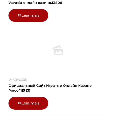
Vavada онлайн казино.13806
Leia mais
04/09/2025
Официальный Сайт Играть в Онлайн Казино
Pinco.1115 (3)
Leia mais