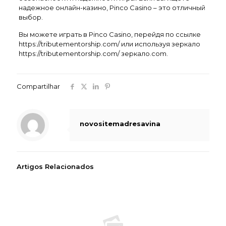
надежное онлайн-казино, Pinco Casino – это отличный
выбор.
Вы можете играть в Pinco Casino, перейдя по ссылке
https://tributementorship.com/ или используя зеркало
https://tributementorship.com/ зеркало.com.
Compartilhar
novositemadresavina
Artigos Relacionados