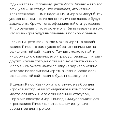
Один из главных преимуществ Pinco Казино – это его
официальный статус. Это означает, что казино
является законным и надежным, и игроки могут быть
уверены в том, что их деньги и личные данные будут
защищены. Кроме того, официальный статус казино
Pinco означает, что игроки могут быть уверены в том,
что их выигры будут выплачены в полном объеме.
Если вы ищете казино, где можно играть в онлайн-
казино Pinco, то вам нужно обратить внимание на
официальный сайт казино. Там вы сможете найти
информацию о казино, его играх, условиях для игры и
других. Кроме того, на официальном сайте казино
Pinco вы сможете найти ссылку на зеркало казино,
которое позволит вам играть в казино, даже если
официальный сайт казино будет недоступен.
В целом, Pinco Казино – это отличное выбор для
игроков, которые ищут надежное и комфортное
место для игры. С его официальным статусом,
широким спектром игр и выгодными условиями для
игры, казино Pinco является одним из лучших
вариантов для игроков.