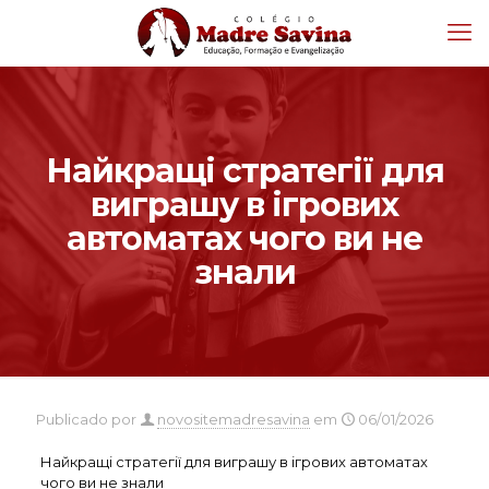
Найкращі стратегії для
виграшу в ігрових
автоматах чого ви не
знали
Publicado por
novositemadresavina
em
06/01/2026
Найкращі стратегії для виграшу в ігрових автоматах
чого ви не знали