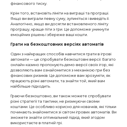
фінансового тиску.
Крім того, встановіть ліміти на виграші та програші.
Якщо ви виграли певну суму, зупиніться і виведіть її.
Аналогічно, якщо ви досягли встановленого ліміту
програшу, краще піти з гри. Це допоможе уникнути
емоційних рішень і збереже ваші кошти.
Грати на безкоштовних версіях автоматів
Один з найкращих способів навчитися грати в ігрові
автомати — це спробувати безкоштовні версії. Багато
онлайн-казино пропонують демо-версії своїх ігор, які
дозволяють вам ознайомитися з механікою гри без
фінансових ризиків. Це допоможе вам зрозуміти, як
працюють різні автомати, та знайти той, який вам
найбільше підходить.
Граючи безкоштовно, ви також можете спробувати
різні стратегії та тактики, не ризикуючи своїми
коштами. Це особливо корисно для новачків, які тільки
починають знайомитися зі світом ігрових автоматів. Ви
зможете знайти оптимальний підхід, який згодом
використаєте в платній грі.