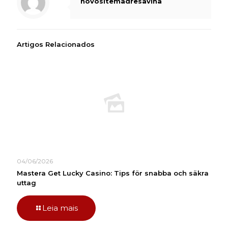
novositemadresavina
Artigos Relacionados
04/06/2026
Mastera Get Lucky Casino: Tips för snabba och säkra
uttag
Leia mais