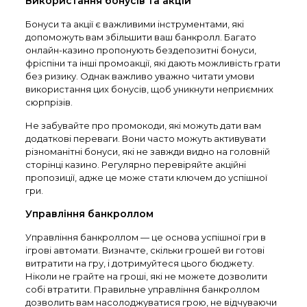
Використання бонусів та акцій
Бонуси та акції є важливими інструментами, які
допоможуть вам збільшити ваш банкролл. Багато
онлайн-казино пропонують бездепозитні бонуси,
фріспіни та інші промоакції, які дають можливість грати
без ризику. Однак важливо уважно читати умови
використання цих бонусів, щоб уникнути неприємних
сюрпрізів.
Не забувайте про промокоди, які можуть дати вам
додаткові переваги. Вони часто можуть активувати
різноманітні бонуси, які не завжди видно на головній
сторінці казино. Регулярно перевіряйте акційні
пропозиції, адже це може стати ключем до успішної
гри.
Управління банкроллом
Управління банкроллом — це основа успішної гри в
ігрові автомати. Визначте, скільки грошей ви готові
витратити на гру, і дотримуйтеся цього бюджету.
Ніколи не грайте на гроші, які не можете дозволити
собі втратити. Правильне управління банкроллом
дозволить вам насолоджуватися грою, не відчуваючи