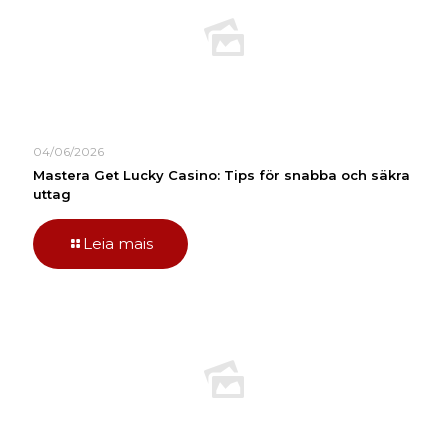
04/06/2026
Mastera Get Lucky Casino: Tips för snabba och säkra
uttag
Leia mais