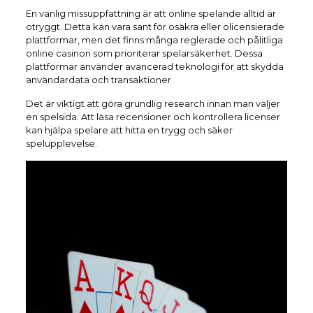
En vanlig missuppfattning är att online spelande alltid är
otryggt. Detta kan vara sant för osäkra eller olicensierade
plattformar, men det finns många reglerade och pålitliga
online casinon som prioriterar spelarsäkerhet. Dessa
plattformar använder avancerad teknologi för att skydda
användardata och transaktioner.
Det är viktigt att göra grundlig research innan man väljer
en spelsida. Att läsa recensioner och kontrollera licenser
kan hjälpa spelare att hitta en trygg och säker
spelupplevelse.