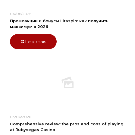
04/06/2026
Промоакции и бонусы Liraspin: как получить
максимум в 2026
Leia mais
03/06/2026
Comprehensive review: the pros and cons of playing
at Rubyvegas Casino