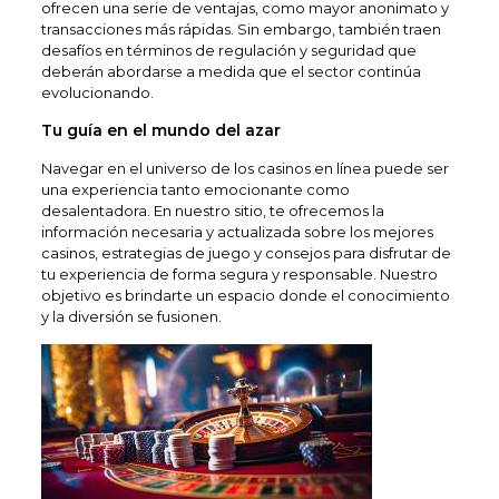
ofrecen una serie de ventajas, como mayor anonimato y
transacciones más rápidas. Sin embargo, también traen
desafíos en términos de regulación y seguridad que
deberán abordarse a medida que el sector continúa
evolucionando.
Tu guía en el mundo del azar
Navegar en el universo de los casinos en línea puede ser
una experiencia tanto emocionante como
desalentadora. En nuestro sitio, te ofrecemos la
información necesaria y actualizada sobre los mejores
casinos, estrategias de juego y consejos para disfrutar de
tu experiencia de forma segura y responsable. Nuestro
objetivo es brindarte un espacio donde el conocimiento
y la diversión se fusionen.