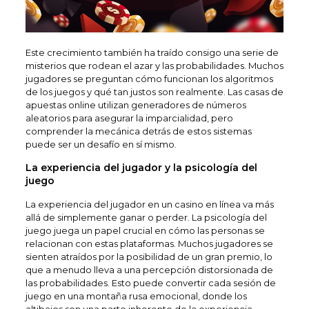
Este crecimiento también ha traído consigo una serie de
misterios que rodean el azar y las probabilidades. Muchos
jugadores se preguntan cómo funcionan los algoritmos
de los juegos y qué tan justos son realmente. Las casas de
apuestas online utilizan generadores de números
aleatorios para asegurar la imparcialidad, pero
comprender la mecánica detrás de estos sistemas
puede ser un desafío en sí mismo.
La experiencia del jugador y la psicología del
juego
La experiencia del jugador en un casino en línea va más
allá de simplemente ganar o perder. La psicología del
juego juega un papel crucial en cómo las personas se
relacionan con estas plataformas. Muchos jugadores se
sienten atraídos por la posibilidad de un gran premio, lo
que a menudo lleva a una percepción distorsionada de
las probabilidades. Esto puede convertir cada sesión de
juego en una montaña rusa emocional, donde los