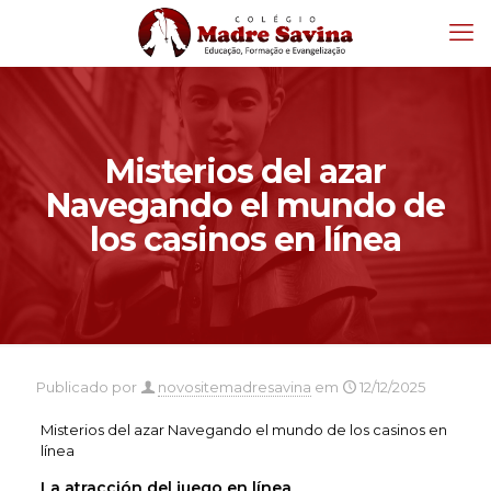
Misterios del azar
Navegando el mundo de
los casinos en línea
Publicado por
novositemadresavina
em
12/12/2025
Misterios del azar Navegando el mundo de los casinos en
línea
La atracción del juego en línea