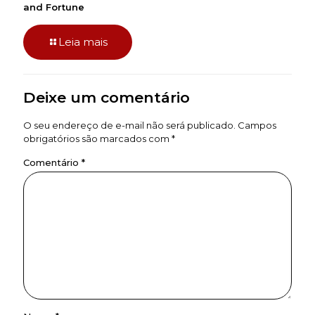
and Fortune
Leia mais
Deixe um comentário
O seu endereço de e-mail não será publicado.
Campos
obrigatórios são marcados com
*
Comentário
*