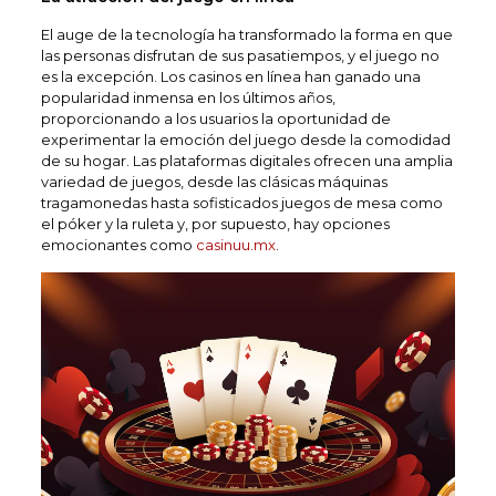
El auge de la tecnología ha transformado la forma en que
las personas disfrutan de sus pasatiempos, y el juego no
es la excepción. Los casinos en línea han ganado una
popularidad inmensa en los últimos años,
proporcionando a los usuarios la oportunidad de
experimentar la emoción del juego desde la comodidad
de su hogar. Las plataformas digitales ofrecen una amplia
variedad de juegos, desde las clásicas máquinas
tragamonedas hasta sofisticados juegos de mesa como
el póker y la ruleta y, por supuesto, hay opciones
emocionantes como
casinuu.mx
.