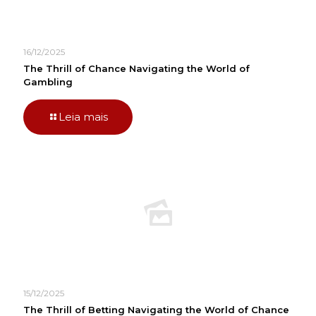
16/12/2025
The Thrill of Chance Navigating the World of
Gambling
Leia mais
15/12/2025
The Thrill of Betting Navigating the World of Chance