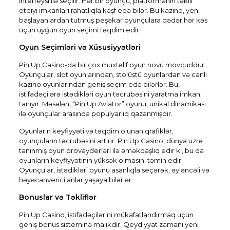
interfeysi ilə seçilir. Hər bir oyunçu, platformanın təklif
etdiyi imkanları rahatlıqla kəşf edə bilər. Bu kazino, yeni
başlayanlardan tutmuş peşəkar oyunçulara qədər hər kəs
üçün uyğun oyun seçimi təqdim edir.
Oyun Seçimləri və Xüsusiyyətləri
Pin Up Casino-da bir çox müxtəlif oyun növü mövcuddur.
Oyunçular, slot oyunlarından, stolüstü oyunlardan və canlı
kazino oyunlarından geniş seçim edə bilərlər. Bu,
istifadəçilərə istədikləri oyun təcrübəsini yaratma imkanı
tanıyır. Məsələn, “Pin Up Aviator” oyunu, unikal dinamikası
ilə oyunçular arasında populyarlıq qazanmışdır.
Oyunların keyfiyyəti və təqdim olunan qrafiklər,
oyunçuların təcrübəsini artırır. Pin Up Casino, dünya üzrə
tanınmış oyun provayderləri ilə əməkdaşlıq edir ki, bu da
oyunların keyfiyyətinin yüksək olmasını təmin edir.
Oyunçular, istədikləri oyunu asanlıqla seçərək, əyləncəli və
həyəcanverici anlar yaşaya bilərlər.
Bonuslar və Təkliflər
Pin Up Casino, istifadəçilərini mükafatlandırmaq üçün
geniş bonus sisteminə malikdir. Qeydiyyat zamanı yeni