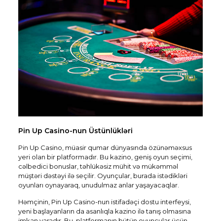
Pin Up Casino-nun Üstünlükləri
Pin Up Casino, müasir qumar dünyasında özünəməxsus
yeri olan bir platformadır. Bu kazino, geniş oyun seçimi,
cəlbedici bonuslar, təhlükəsiz mühit və mükəmməl
müştəri dəstəyi ilə seçilir. Oyunçular, burada istədikləri
oyunları oynayaraq, unudulmaz anlar yaşayacaqlar.
Həmçinin, Pin Up Casino-nun istifadəçi dostu interfeysi,
yeni başlayanların da asanlıqla kazino ilə tanış olmasına
imkan yaradır. Bu, platformanın bütün oyunçular üçün