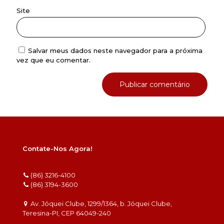
Site
Salvar meus dados neste navegador para a próxima
vez que eu comentar.
Contate-Nos Agora!
(86) 3216-4100
(86) 3194-3600
Av. Jóquei Clube, 1299/1364, b. Jóquei Clube,
Teresina-PI, CEP 64049-240