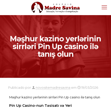
Məşhur kazino yerlərinin
sirrləri Pin Up casino ilə
tanış olun
Publicado por
novositemadresavina
em
19/03/2026
Məşhur kazino yerlərinin sirrləri Pin Up casino ilə tanış olun
Pin Up Casino-nun Təsisatı və Yeri