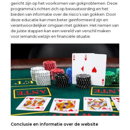
gericht zijn op het voorkomen van gokproblemen. Deze
programma’s richten zich op bewustwording en het
bieden van informatie over de risico’s van gokken. Door
deze educatie kan men beter geïnformeerd zijn en
verantwoordelijker omgaan met gokken. Het nemen van
de juiste stappen kan een wereld van verschil maken
voor iemands welzijn en financiële situatie.
Conclusie en informatie over de website