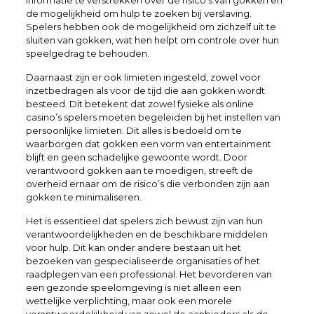
informatie te verstrekken over de risico’s van gokken en
de mogelijkheid om hulp te zoeken bij verslaving.
Spelers hebben ook de mogelijkheid om zichzelf uit te
sluiten van gokken, wat hen helpt om controle over hun
speelgedrag te behouden.
Daarnaast zijn er ook limieten ingesteld, zowel voor
inzetbedragen als voor de tijd die aan gokken wordt
besteed. Dit betekent dat zowel fysieke als online
casino’s spelers moeten begeleiden bij het instellen van
persoonlijke limieten. Dit alles is bedoeld om te
waarborgen dat gokken een vorm van entertainment
blijft en geen schadelijke gewoonte wordt. Door
verantwoord gokken aan te moedigen, streeft de
overheid ernaar om de risico’s die verbonden zijn aan
gokken te minimaliseren.
Het is essentieel dat spelers zich bewust zijn van hun
verantwoordelijkheden en de beschikbare middelen
voor hulp. Dit kan onder andere bestaan uit het
bezoeken van gespecialiseerde organisaties of het
raadplegen van een professional. Het bevorderen van
een gezonde speelomgeving is niet alleen een
wettelijke verplichting, maar ook een morele