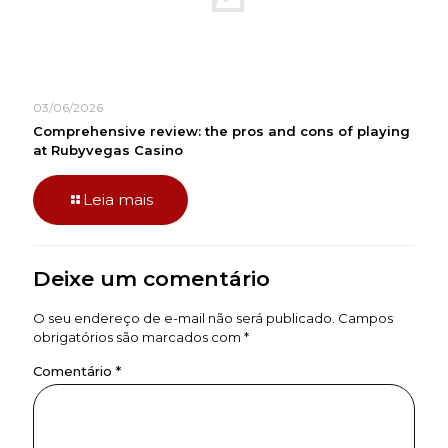
03/06/2026
Comprehensive review: the pros and cons of playing
at Rubyvegas Casino
Leia mais
Deixe um comentário
O seu endereço de e-mail não será publicado.
Campos
obrigatórios são marcados com
*
Comentário
*