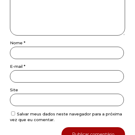
Nome
*
E-mail
*
Site
Salvar meus dados neste navegador para a próxima
vez que eu comentar.