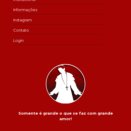
Informações
Instagram
Contato
Login
Somente é grande o que se faz com grande
amor!