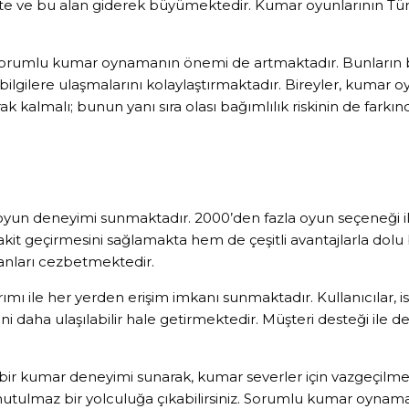
 ve bu alan giderek büyümektedir. Kumar oyunlarının Türkiy
sorumlu kumar oynamanın önemi de artmaktadır. Bunların ba
bilgilere ulaşmalarını kolaylaştırmaktadır. Bireyler, kumar 
ak kalmalı; bunun yanı sıra olası bağımlılık riskinin de farkın
içi oyun deneyimi sunmaktadır. 2000’den fazla oyun seçeneği 
vakit geçirmesini sağlamakta hem de çeşitli avantajlarla do
ayanları cezbetmektedir.
mı ile her yerden erişim imkanı sunmaktadır. Kullanıcılar, i
daha ulaşılabilir hale getirmektedir. Müşteri desteği ile de k
ir kumar deneyimi sunarak, kumar severler için vazgeçilmez
unutulmaz bir yolculuğa çıkabilirsiniz. Sorumlu kumar oynam