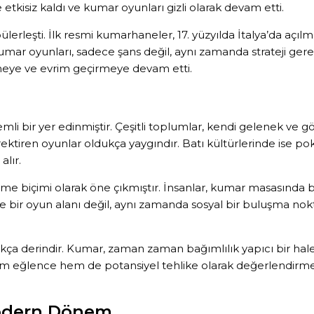
tkisiz kaldı ve kumar oyunları gizli olarak devam etti.
lerleşti. İlk resmi kumarhaneler, 17. yüzyılda İtalya’da a
i. Kumar oyunları, sadece şans değil, aynı zamanda strateji g
ye ve evrim geçirmeye devam etti.
 bir yer edinmiştir. Çeşitli toplumlar, kendi gelenek ve göre
ektiren oyunlar oldukça yaygındır. Batı kültürlerinde ise pok
lır.
e biçimi olarak öne çıkmıştır. İnsanlar, kumar masasında bi
ce bir oyun alanı değil, aynı zamanda sosyal bir buluşma nok
ukça derindir. Kumar, zaman zaman bağımlılık yapıcı bir hale
m eğlence hem de potansiyel tehlike olarak değerlendirmekt
Modern Dönem