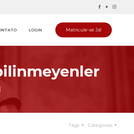
Matricule-se Já!
ONTATO
LOGIN
bilinmeyenler
n
Tags
Categorias