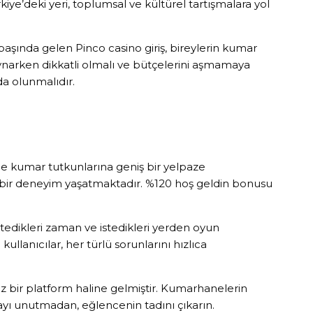
e’deki yeri, toplumsal ve kültürel tartışmalara yol
şında gelen Pinco casino giriş, bireylerin kumar
oynarken dikkatli olmalı ve bütçelerini aşmamaya
da olunmalıdır.
ile kumar tutkunlarına geniş bir yelpaze
lu bir deneyim yaşatmaktadır. %120 hoş geldin bonusu
stedikleri zaman ve istedikleri yerden oyun
ullanıcılar, her türlü sorunlarını hızlıca
 bir platform haline gelmiştir. Kumarhanelerin
ayı unutmadan, eğlencenin tadını çıkarın.