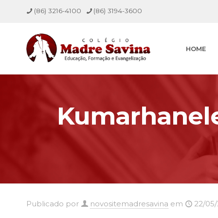
(86) 3216-4100
(86) 3194-3600
HOME
Kumarhaneler
Publicado por
novositemadresavina
em
22/05