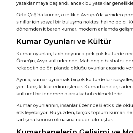
yasaklanmaya başlandı, ancak bu yasaklar genellikle e
Orta Çağ’da kumar, özellikle Avrupa’da yeniden popü
sınıflar için sosyal bir buluşma noktası haline geld
dönemden itibaren kumar, modern anlamda gelişme
Kumar Oyunları ve Kültür
Kumar oyunları, tarih boyunca pek çok kültürde önemli
Örneğin, Asya kültürlerinde, Mahjong gibi strateji ger
rekabetin de ön planda olduğu oyunlar arasında yer a
Ayrıca, kumar oynamak birçok kültürde bir sosyalleşm
yeni tanışıklıklar edinmişlerdir. Kumarhaneler, sade
kültürel bir fenomen olarak kabul edilmektedir.
Kumar oyunlarının, insanlar üzerindeki etkisi de old
etkileyebiliyor. Bu yüzden, birçok toplum kumarı he
tartışma konusu olmasına neden olmuştur.
Kumarhanelerin Gelişimi ve 