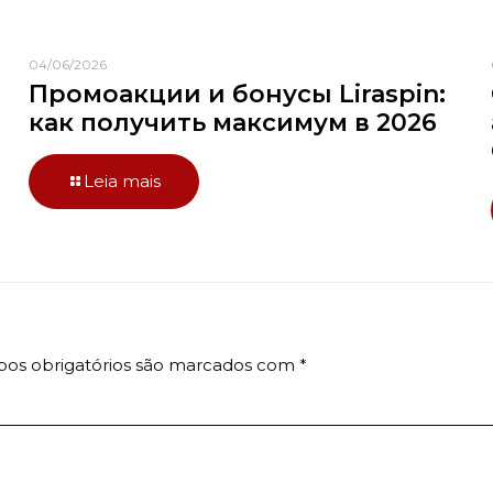
04/06/2026
Промоакции и бонусы Liraspin:
как получить максимум в 2026
Leia mais
os obrigatórios são marcados com
*