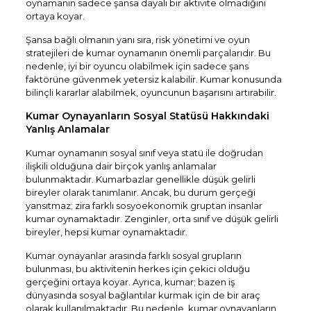
oynamanın sadece şansa dayalı bir aktivite olmadığını
ortaya koyar.
Şansa bağlı olmanın yanı sıra, risk yönetimi ve oyun
stratejileri de kumar oynamanın önemli parçalarıdır. Bu
nedenle, iyi bir oyuncu olabilmek için sadece şans
faktörüne güvenmek yetersiz kalabilir. Kumar konusunda
bilinçli kararlar alabilmek, oyuncunun başarısını artırabilir.
Kumar Oynayanların Sosyal Statüsü Hakkındaki
Yanlış Anlamalar
Kumar oynamanın sosyal sınıf veya statü ile doğrudan
ilişkili olduğuna dair birçok yanlış anlamalar
bulunmaktadır. Kumarbazlar genellikle düşük gelirli
bireyler olarak tanımlanır. Ancak, bu durum gerçeği
yansıtmaz; zira farklı sosyoekonomik gruptan insanlar
kumar oynamaktadır. Zenginler, orta sınıf ve düşük gelirli
bireyler, hepsi kumar oynamaktadır.
Kumar oynayanlar arasında farklı sosyal grupların
bulunması, bu aktivitenin herkes için çekici olduğu
gerçeğini ortaya koyar. Ayrıca, kumar; bazen iş
dünyasında sosyal bağlantılar kurmak için de bir araç
olarak kullanılmaktadır. Bu nedenle, kumar oynayanların