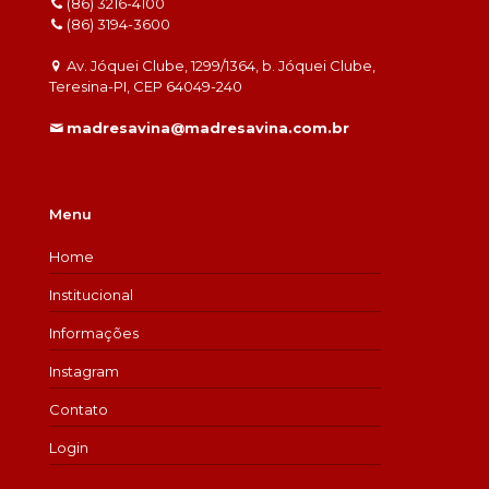
(86) 3216-4100
(86) 3194-3600
Av. Jóquei Clube, 1299/1364, b. Jóquei Clube,
Teresina-PI, CEP 64049-240
madresavina@madresavina.com.br
Menu
Home
Institucional
Informações
Instagram
Contato
Login