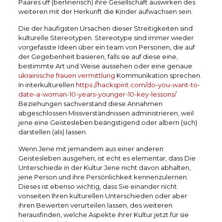
Paares uff (berlinerisch) ihre Gesellschaft auswirken des
weiteren mit der Herkunft die Kinder aufwachsen sein.
Die der häufigsten Ursachen dieser Streitigkeiten sind
kulturelle Stereotypen. Stereotype sind immer wieder
vorgefasste Ideen über ein team von Personen, die auf
der Gegebenheit basieren, falls sie auf diese eine,
bestimmte Art und Weise aussehen oder eine genaue
ukrainische frauen vermittlung
Kommunikation sprechen.
In interkulturellen
https://hackspirit.com/do-you-want-to-
date-a-woman-10-years-younger-10-key-lessons/
Beziehungen sachverstand diese Annahmen
abgeschlossen Missverständnissen administrieren, weil
jene eine Geistesleben beängstigend oder albern (sich)
darstellen (als) lassen.
Wenn Jene mit jemandem aus einer anderen
Geistesleben ausgehen, ist echt es elementar, dass Die
Unterschiede in der Kultur Jene nicht davon abhalten,
jene Person und ihre Persönlichkeit kennenzulernen.
Dieses ist ebenso wichtig, dass Sie einander nicht
vonseiten Ihren kulturellen Unterschieden oder aber
ihren Bewerten verurteilen lassen, des weiteren
herausfinden, welche Aspekte ihrer Kultur jetzt für sie