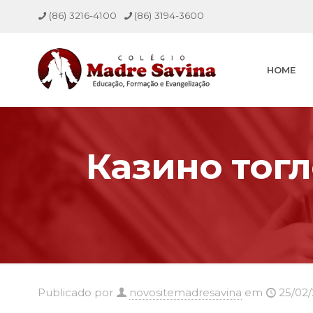
(86) 3216-4100
(86) 3194-3600
HOME
Казино тогл
Publicado por
novositemadresavina
em
25/02