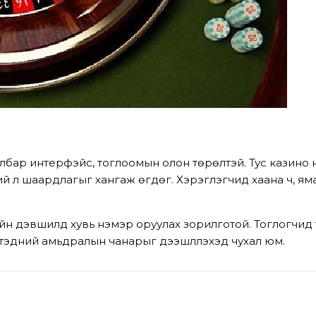
хялбар интерфэйс, тоглоомын олон төрөлтэй. Тус казино
й л шаардлагыг хангаж өгдөг. Хэрэглэгчид хаана ч, яма
йн дэвшилд хувь нэмэр оруулах зорилготой. Тоглогчид
тэдний амьдралын чанарыг дээшлүүлэхэд чухал юм.