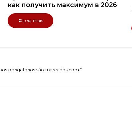
как получить максимум в 2026
Leia mais
os obrigatórios são marcados com
*