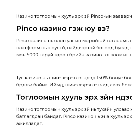
Казино тоглоомын хууль эрх зүй Pinco-ын заавар
Pinco казино гэж юу вэ?
Pinco казино нь олон улсын мөрийтэй тоглоомын
платформ нь аюулгүй, найдвартай бөгөөд бусад
мөн 5000 гаруй төрөл бүрийн казино тоглоомыг 
Тус казино нь шинэ хэрэглэгчдэд 150% бонус боло
бүрдүүлж байна. Иймд, шинэ хэрэглэгчид авах бо
Тоглоомын хууль эрх зүйн үндэ
Казино тоглоомын хууль эрх зүй нь тухайн улсаа
батлагдсан байдаг. Pinco казино нь энэ хууль э
ажилладаг.