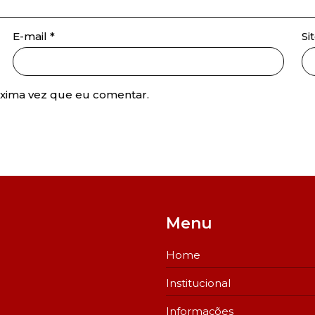
E-mail
*
Si
óxima vez que eu comentar.
Menu
Home
Institucional
Informações