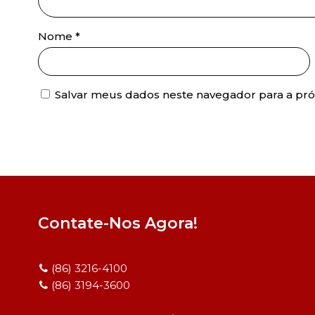
Nome
*
Salvar meus dados neste navegador para a pr
Contate-Nos Agora!
(86) 3216-4100
(86) 3194-3600