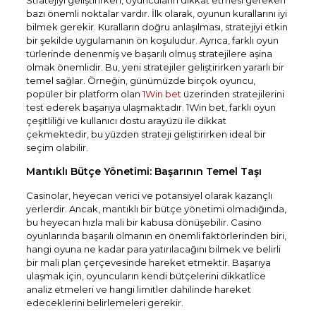
bazı önemli noktalar vardır. İlk olarak, oyunun kurallarını iyi
bilmek gerekir. Kuralların doğru anlaşılması, stratejiyi etkin
bir şekilde uygulamanın ön koşuludur. Ayrıca, farklı oyun
türlerinde denenmiş ve başarılı olmuş stratejilere aşina
olmak önemlidir. Bu, yeni stratejiler geliştirirken yararlı bir
temel sağlar. Örneğin, günümüzde birçok oyuncu,
popüler bir platform olan
1Win bet
üzerinden stratejilerini
test ederek başarıya ulaşmaktadır. 1Win bet, farklı oyun
çeşitliliği ve kullanıcı dostu arayüzü ile dikkat
çekmektedir, bu yüzden strateji geliştirirken ideal bir
seçim olabilir.
Mantıklı Bütçe Yönetimi: Başarının Temel Taşı
Casinolar, heyecan verici ve potansiyel olarak kazançlı
yerlerdir. Ancak, mantıklı bir bütçe yönetimi olmadığında,
bu heyecan hızla mali bir kabusa dönüşebilir. Casino
oyunlarında başarılı olmanın en önemli faktörlerinden biri,
hangi oyuna ne kadar para yatırılacağını bilmek ve belirli
bir mali plan çerçevesinde hareket etmektir. Başarıya
ulaşmak için, oyuncuların kendi bütçelerini dikkatlice
analiz etmeleri ve hangi limitler dahilinde hareket
edeceklerini belirlemeleri gerekir.