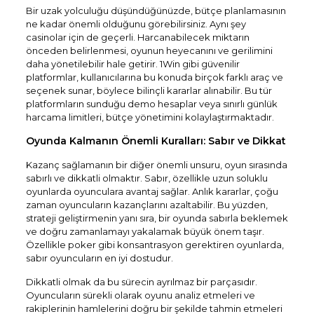
Bir uzak yolculuğu düşündüğünüzde, bütçe planlamasının
ne kadar önemli olduğunu görebilirsiniz. Aynı şey
casinolar için de geçerli. Harcanabilecek miktarın
önceden belirlenmesi, oyunun heyecanını ve gerilimini
daha yönetilebilir hale getirir. 1Win gibi güvenilir
platformlar, kullanıcılarına bu konuda birçok farklı araç ve
seçenek sunar, böylece bilinçli kararlar alınabilir. Bu tür
platformların sunduğu demo hesaplar veya sınırlı günlük
harcama limitleri, bütçe yönetimini kolaylaştırmaktadır.
Oyunda Kalmanın Önemli Kuralları: Sabır ve Dikkat
Kazanç sağlamanın bir diğer önemli unsuru, oyun sırasında
sabırlı ve dikkatli olmaktır. Sabır, özellikle uzun soluklu
oyunlarda oyunculara avantaj sağlar. Anlık kararlar, çoğu
zaman oyuncuların kazançlarını azaltabilir. Bu yüzden,
strateji geliştirmenin yanı sıra, bir oyunda sabırla beklemek
ve doğru zamanlamayı yakalamak büyük önem taşır.
Özellikle poker gibi konsantrasyon gerektiren oyunlarda,
sabır oyuncuların en iyi dostudur.
Dikkatli olmak da bu sürecin ayrılmaz bir parçasıdır.
Oyuncuların sürekli olarak oyunu analiz etmeleri ve
rakiplerinin hamlelerini doğru bir şekilde tahmin etmeleri