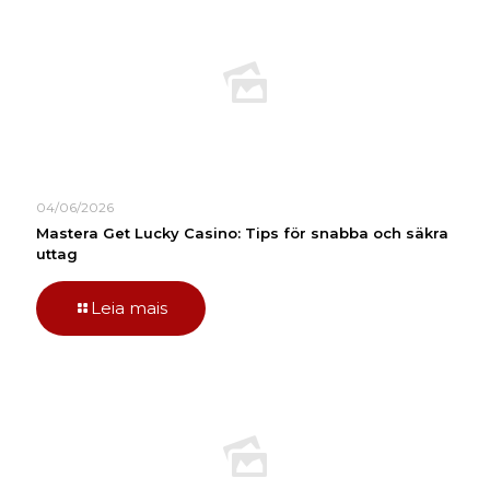
04/06/2026
Mastera Get Lucky Casino: Tips för snabba och säkra
uttag
Leia mais