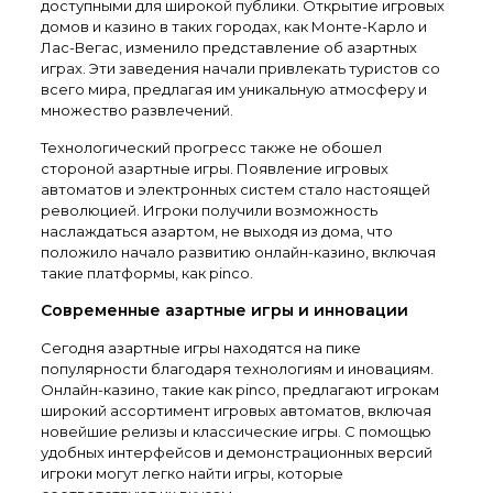
доступными для широкой публики. Открытие игровых
домов и казино в таких городах, как Монте-Карло и
Лас-Вегас, изменило представление об азартных
играх. Эти заведения начали привлекать туристов со
всего мира, предлагая им уникальную атмосферу и
множество развлечений.
Технологический прогресс также не обошел
стороной азартные игры. Появление игровых
автоматов и электронных систем стало настоящей
революцией. Игроки получили возможность
наслаждаться азартом, не выходя из дома, что
положило начало развитию онлайн-казино, включая
такие платформы, как pinco.
Современные азартные игры и инновации
Сегодня азартные игры находятся на пике
популярности благодаря технологиям и иновациям.
Онлайн-казино, такие как pinco, предлагают игрокам
широкий ассортимент игровых автоматов, включая
новейшие релизы и классические игры. С помощью
удобных интерфейсов и демонстрационных версий
игроки могут легко найти игры, которые