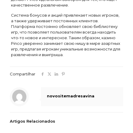
качественное развлечение.
Система бонусов и акций привлекает новых игроков,
а также удерживает постоянных клиентов.
Платформа постоянно обновляет свою библиотеку
игр, что позволяет пользователям всегда находить
что-то новое и интересное. Таким образом, казино
Pinco уверенно занимает свою нишу в мире азартных
игр, предлагая игрокам уникальные возможности для
развлечения и выигрыша.
Compartilhar
novositemadresavina
Artigos Relacionados