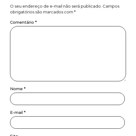
O seu endereço de e-mail não será publicado.
Campos
obrigatórios são marcados com
*
Comentário
*
Nome
*
E-mail
*
Site