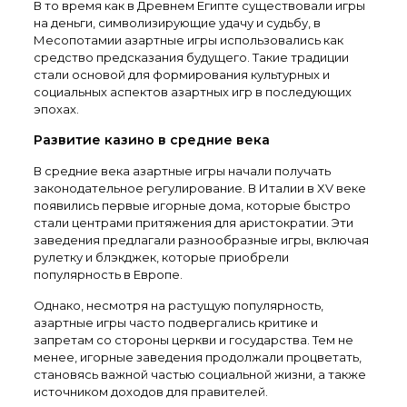
В то время как в Древнем Египте существовали игры
на деньги, символизирующие удачу и судьбу, в
Месопотамии азартные игры использовались как
средство предсказания будущего. Такие традиции
стали основой для формирования культурных и
социальных аспектов азартных игр в последующих
эпохах.
Развитие казино в средние века
В средние века азартные игры начали получать
законодательное регулирование. В Италии в XV веке
появились первые игорные дома, которые быстро
стали центрами притяжения для аристократии. Эти
заведения предлагали разнообразные игры, включая
рулетку и блэкджек, которые приобрели
популярность в Европе.
Однако, несмотря на растущую популярность,
азартные игры часто подвергались критике и
запретам со стороны церкви и государства. Тем не
менее, игорные заведения продолжали процветать,
становясь важной частью социальной жизни, а также
источником доходов для правителей.