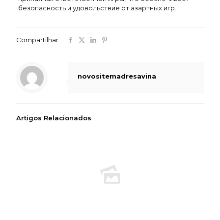
безопасность и удовольствие от азартных игр.
Compartilhar
novositemadresavina
Artigos Relacionados