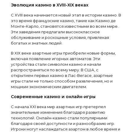
Эволюция казино в XVIII-XIX веках
С XVIII века начинается новый этап в истории казино. В
это время французские казино, такие как Казино де
Монте-Карло, становятся известными во всем мире.
Эти заведения предлагали высококлассное
обслуживание и роскошные условия, привлекая
богатых и знатных людей.
В XIX веке азартные игры приобрели новые формы,
включая появление игорных автоматов. Эти
устройства стали символом казино и начали
распространяться по всему миру. В США, с
открытием первых казино в Лас-Вегасе, азартные
игры стали не только способом развлечения, но и
мощным экономическим двигателем.
Современные казино и онлайн-игры
С начала XXI века мир азартных игр претерпел
значительные изменения благодаря развитию
технологий. Онлайн-казино стали популярными
благодаря своей доступности и разнообразию игр.
Игроки могут наслаждаться азартом в любое время и