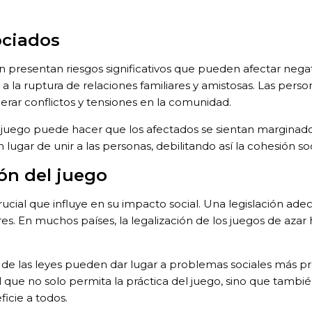
ociados
n presentan riesgos significativos que pueden afectar negat
y a la ruptura de relaciones familiares y amistosas. Las pers
rar conflictos y tensiones en la comunidad.
l juego puede hacer que los afectados se sientan marginados, 
lugar de unir a las personas, debilitando así la cohesión soc
ión del juego
rucial que influye en su impacto social. Una legislación ad
ores. En muchos países, la legalización de los juegos de az
ia de las leyes pueden dar lugar a problemas sociales más p
 que no solo permita la práctica del juego, sino que tambié
ficie a todos.