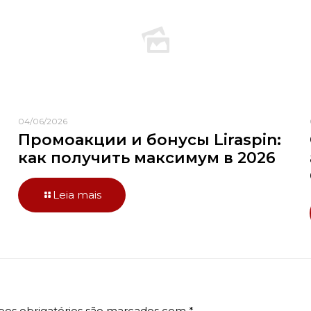
04/06/2026
Промоакции и бонусы Liraspin:
как получить максимум в 2026
Leia mais
os obrigatórios são marcados com
*