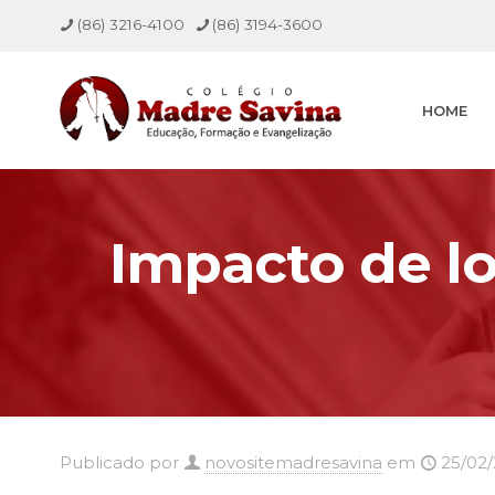
(86) 3216-4100
(86) 3194-3600
HOME
Impacto de lo
Publicado por
novositemadresavina
em
25/02