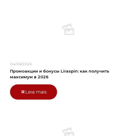
04/06/2026
Промоакции и бонусы Liraspin: как получить
максимум в 2026
Leia mais