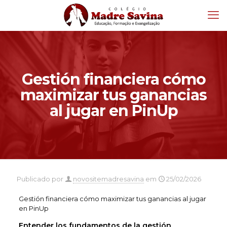
Gestión financiera cómo
maximizar tus ganancias
al jugar en PinUp
Publicado por
novositemadresavina
em
25/02/2026
Gestión financiera cómo maximizar tus ganancias al jugar
en PinUp
Entender los fundamentos de la gestión