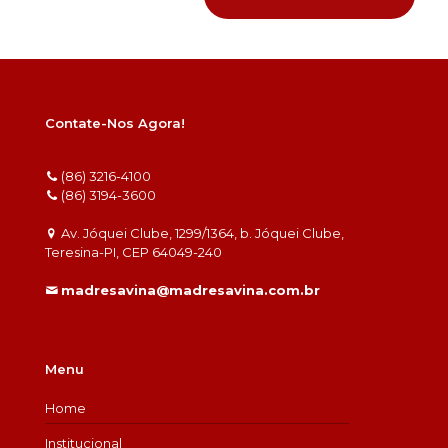
Contate-Nos Agora!
(86) 3216-4100
(86) 3194-3600
Av. Jóquei Clube, 1299/1364, b. Jóquei Clube,
Teresina-PI, CEP 64049-240
madresavina@madresavina.com.br
Menu
Home
Institucional