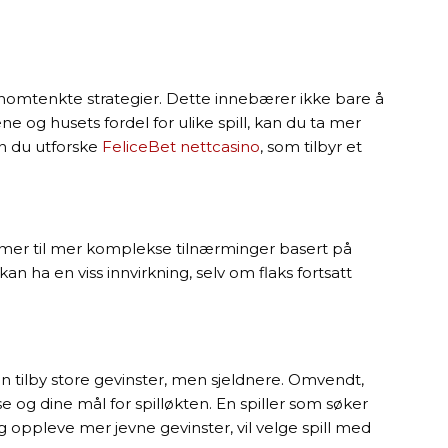
nnomtenkte strategier. Dette innebærer ikke bare å
ne og husets fordel for ulike spill, kan du ta mer
an du utforske
FeliceBet nettcasino
, som tilbyr et
stemer til mer komplekse tilnærminger basert på
an ha en viss innvirkning, selv om flaks fortsatt
 kan tilby store gevinster, men sjeldnere. Omvendt,
e og dine mål for spilløkten. En spiller som søker
g oppleve mer jevne gevinster, vil velge spill med