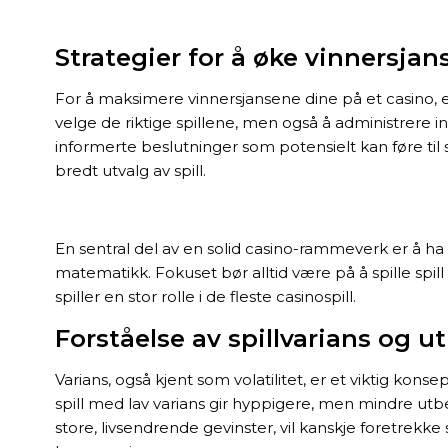
Strategier for å øke vinnersja
For å maksimere vinnersjansene dine på et casino, 
velge de riktige spillene, men også å administrere in
informerte beslutninger som potensielt kan føre til s
bredt utvalg av spill.
En sentral del av en solid casino-rammeverk er å ha 
matematikk. Fokuset bør alltid være på å spille spill 
spiller en stor rolle i de fleste casinospill.
Forståelse av spillvarians og u
Varians, også kjent som volatilitet, er et viktig kons
spill med lav varians gir hyppigere, men mindre utbet
store, livsendrende gevinster, vil kanskje foretrekk