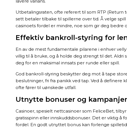
lavere varians.
Utbetalingsraten, ofte referert til som RTP (Return 
sett betaler tilbake til spillerne over tid. Å velge 
casinoets fordel er mindre, noe som gir deg bedre od
Effektiv bankroll-styring for le
En av de mest fundamentale pilarene i enhver vellyk
villig til å bruke, og å holde deg strengt til det. Al
deg for en maksimal innsats per runde eller spill.
God bankroll-styring beskytter deg mot å tape store
beslutninger, fri fra panikk ved tap. Ved å definer
ofte fører til uønskede utfall.
Utnytte bonuser og kampanjer 
Casinoer, spesielt nettcasinoer som FeliceBet, tilby
gratisspinn eller innskuddsbonuser. Det er viktig å f
fordel. En godt utnyttet bonus kan forlenge spilletide