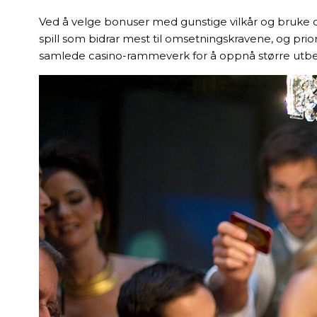
Ved å velge bonuser med gunstige vilkår og bruke d
spill som bidrar mest til omsetningskravene, og priori
samlede casino-rammeverk for å oppnå større utbet