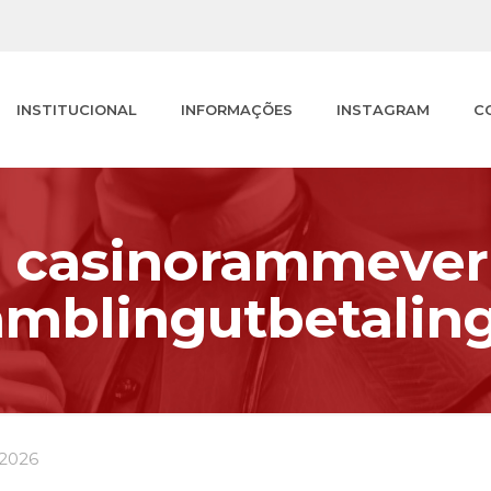
INSTITUCIONAL
INFORMAÇÕES
INSTAGRAM
C
e casinorammeverk
mblingutbetalin
/2026