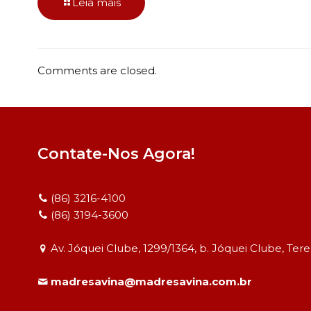
Leia mais
Comments are closed.
Contate-Nos Agora!
(86) 3216-4100
(86) 3194-3600
Av. Jóquei Clube, 1299/1364, b. Jóquei Clube, Ter
madresavina@madresavina.com.br