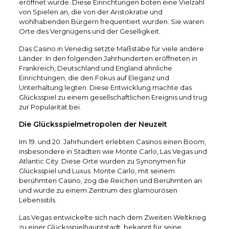
eröffnet wurde. Diese Einrichtungen boten eine Vielzahl
von Spielen an, die von der Aristokratie und
wohlhabenden Bürgern frequentiert wurden. Sie waren
Orte des Vergnügens und der Geselligkeit.
Das Casino in Venedig setzte Maßstäbe für viele andere
Länder. In den folgenden Jahrhunderten eröffneten in
Frankreich, Deutschland und England ähnliche
Einrichtungen, die den Fokus auf Eleganz und
Unterhaltung legten. Diese Entwicklung machte das
Glücksspiel zu einem gesellschaftlichen Ereignis und trug
zur Popularität bei.
Die Glücksspielmetropolen der Neuzeit
Im 19. und 20. Jahrhundert erlebten Casinos einen Boom,
insbesondere in Städten wie Monte Carlo, Las Vegas und
Atlantic City. Diese Orte wurden zu Synonymen für
Glücksspiel und Luxus. Monte Carlo, mit seinem
berühmten Casino, zog die Reichen und Berühmten an
und wurde zu einem Zentrum des glamourösen
Lebensstils.
Las Vegas entwickelte sich nach dem Zweiten Weltkrieg
zu einer Glücksspielhauptstadt, bekannt für seine