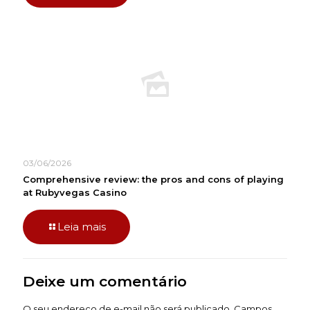
03/06/2026
Comprehensive review: the pros and cons of playing
at Rubyvegas Casino
Leia mais
Deixe um comentário
O seu endereço de e-mail não será publicado.
Campos