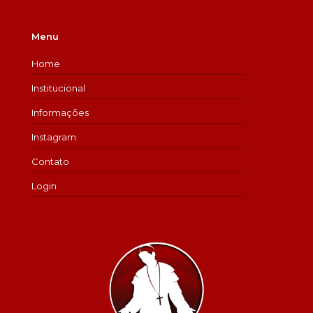
Menu
Home
Institucional
Informações
Instagram
Contato
Login