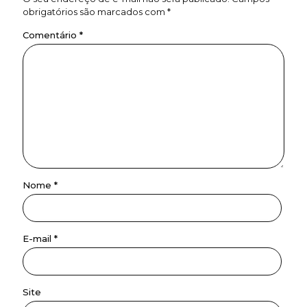
obrigatórios são marcados com
*
Comentário
*
Nome
*
E-mail
*
Site