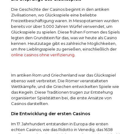
Die Geschichte der Casinos beginnt in den antiken
Zivilisationen, wo Glücksspiele eine beliebte
Freizeitbeschäftigung waren. In Mesopotamien wurden
bereits vor über 5.000 Jahren Würfel verwendet, um
Glücksspiele zu spielen. Diese frühen Formen des Spiels
legten den Grundstein für das, was wir heute als Casino
kennen. Heutzutage gibt es zahlreiche Möglichkeiten,
um Ihre Lieblingsspiele zu genießen, einschließlich der
online casinos ohne verifizierung
.
Im antiken Rom und Griechenland war das Glücksspiel
ebenso weit verbreitet. Die Römer veranstalteten
Wettkämpfe, und die Griechen entwickelten Spiele wie
das Kegeln. Diese Traditionen trugen zur Entstehung
organisierter Spielstätten bei, die erste Ansätze von
Casinos darstellten.
Die Entwicklung der ersten Casinos
Im 17. Jahrhundert entstanden in Europa die ersten
echten Casinos, wie das Ridotto in Venedig, das 1638