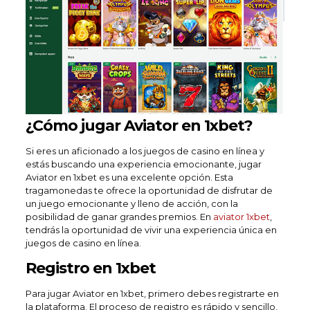
¿Cómo jugar Aviator en 1xbet?
Si eres un aficionado a los juegos de casino en línea y
estás buscando una experiencia emocionante, jugar
Aviator en 1xbet es una excelente opción. Esta
tragamonedas te ofrece la oportunidad de disfrutar de
un juego emocionante y lleno de acción, con la
posibilidad de ganar grandes premios. En
aviator 1xbet
,
tendrás la oportunidad de vivir una experiencia única en
juegos de casino en línea.
Registro en 1xbet
Para jugar Aviator en 1xbet, primero debes registrarte en
la plataforma. El proceso de registro es rápido y sencillo,