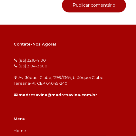
Contate-Nos Agora!
(86) 3216-4100
(86) 3194-3600
Av. Jóquei Clube, 1299/1364, b. Jóquei Clube,
Teresina-PI, CEP 64049-240
madresavina@madresavina.com.br
Menu
Home