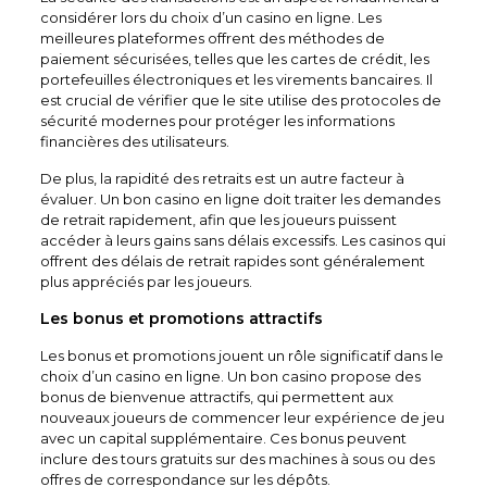
considérer lors du choix d’un casino en ligne. Les
meilleures plateformes offrent des méthodes de
paiement sécurisées, telles que les cartes de crédit, les
portefeuilles électroniques et les virements bancaires. Il
est crucial de vérifier que le site utilise des protocoles de
sécurité modernes pour protéger les informations
financières des utilisateurs.
De plus, la rapidité des retraits est un autre facteur à
évaluer. Un bon casino en ligne doit traiter les demandes
de retrait rapidement, afin que les joueurs puissent
accéder à leurs gains sans délais excessifs. Les casinos qui
offrent des délais de retrait rapides sont généralement
plus appréciés par les joueurs.
Les bonus et promotions attractifs
Les bonus et promotions jouent un rôle significatif dans le
choix d’un casino en ligne. Un bon casino propose des
bonus de bienvenue attractifs, qui permettent aux
nouveaux joueurs de commencer leur expérience de jeu
avec un capital supplémentaire. Ces bonus peuvent
inclure des tours gratuits sur des machines à sous ou des
offres de correspondance sur les dépôts.