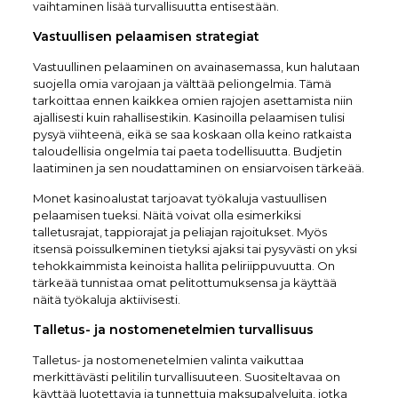
vaihtaminen lisää turvallisuutta entisestään.
Vastuullisen pelaamisen strategiat
Vastuullinen pelaaminen on avainasemassa, kun halutaan
suojella omia varojaan ja välttää peliongelmia. Tämä
tarkoittaa ennen kaikkea omien rajojen asettamista niin
ajallisesti kuin rahallisestikin. Kasinoilla pelaamisen tulisi
pysyä viihteenä, eikä se saa koskaan olla keino ratkaista
taloudellisia ongelmia tai paeta todellisuutta. Budjetin
laatiminen ja sen noudattaminen on ensiarvoisen tärkeää.
Monet kasinoalustat tarjoavat työkaluja vastuullisen
pelaamisen tueksi. Näitä voivat olla esimerkiksi
talletusrajat, tappiorajat ja peliajan rajoitukset. Myös
itsensä poissulkeminen tietyksi ajaksi tai pysyvästi on yksi
tehokkaimmista keinoista hallita peliriippuvuutta. On
tärkeää tunnistaa omat pelitottumuksensa ja käyttää
näitä työkaluja aktiivisesti.
Talletus- ja nostomenetelmien turvallisuus
Talletus- ja nostomenetelmien valinta vaikuttaa
merkittävästi pelitilin turvallisuuteen. Suositeltavaa on
käyttää luotettavia ja tunnettuja maksupalveluita, jotka