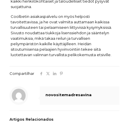
kaikki henkilökohtaiset ja taloudelliset tiedot pysyvät
suojattuina.
Coolbetin asiakaspalvelu on myös helposti
tavoitettavissa, ja he ovat valmiita auttamaan kaikissa
turvallisuuteen tai pelaamiseen liittyvissä kysymyksissä.
Sivusto noudattaa tiukkoja lisenssiehdon ja sääntelyn
vaatimuksia, mikä takaa reilun ja turvallisen
peliympäristön kaikille käyttäjilleen. Heidän
sitoutumisensa pelaajien hyvinvointiin tekee siitä
luotettavan valinnan turvallista pelikokemusta etsiville.
Compartilhar
novositemadresavina
Artigos Relacionados