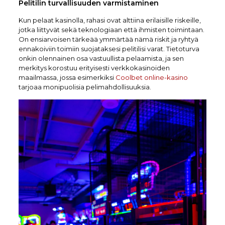
Pelitilin turvallisuuden varmistaminen
Kun pelaat kasinolla, rahasi ovat alttiina erilaisille riskeille,
jotka liittyvät sekä teknologiaan että ihmisten toimintaan.
On ensiarvoisen tärkeää ymmärtää nämä riskit ja ryhtyä
ennakoiviin toimiin suojataksesi pelitilisi varat. Tietoturva
onkin olennainen osa vastuullista pelaamista, ja sen
merkitys korostuu erityisesti verkkokasinoiden
maailmassa, jossa esimerkiksi
Coolbet online-kasino
tarjoaa monipuolisia pelimahdollisuuksia.