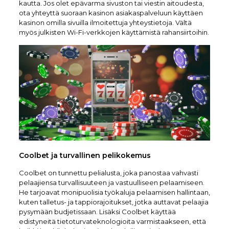
kautta. Jos olet epävarma sivuston tai viestin aitoudesta,
ota yhteyttä suoraan kasinon asiakaspalveluun käyttäen
kasinon omilla sivuilla ilmoitettuja yhteystietoja. Vältä
myös julkisten Wi-Fi-verkkojen käyttämistä rahansiirtoihin.
Coolbet ja turvallinen pelikokemus
Coolbet on tunnettu pelialusta, joka panostaa vahvasti
pelaajiensa turvallisuuteen ja vastuulliseen pelaamiseen.
He tarjoavat monipuolisia työkaluja pelaamisen hallintaan,
kuten talletus- ja tappiorajoitukset, jotka auttavat pelaajia
pysymään budjetissaan. Lisäksi Coolbet käyttää
edistyneitä tietoturvateknologioita varmistaakseen, että