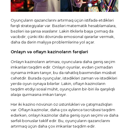
Oyunçuların qazanclarını artırmaq üçün istifadə etdikləri
fərqli strategiyalar var. Bəziləri matematik hesablamalara,
bəziləri isə şansa əsaslanır. Lakin itkilərlə başa çıxmaq da
vacibdir; çünki itki dövründə emosional qərarlar vermək,
daha da dərin maliyyə problemlərinə yol açar.
Onlayn və oflayn kazinoların fərqləri
Onlayn kazinoların artması, oyunculara daha geniş seçim
imkanları təqdim edir. Onlayn oyunlar, evdən çıxmadan
oynama imkanı tanıyır, bu da rahatlıq baxımından müsbət
cəhətdir. Burada oyunçular, istədikləri zaman və istədikləri
yerdə oyun oynaya bilərlər. Lakin, oflayn kazinoların
təqdim etdiyi sosial mühit, oyunçuların bir-biri ilə qarşılıqlı
əlaqə qurmasına imkan tanıyır.
Hər iki kazino növünün öz üstünlükləri və çatışmazlıqları
var. Oflayn kazinolar, daha çox əyləncə təcrübəsi təqdim
edərkən, onlayn kazinolar daha geniş oyun seçimi və daha
sərfəli bonuslar təklif edir. Bu, oyunçuların qazanclarını
artırmaq üçün daha çox imkanlar təqdim edir.