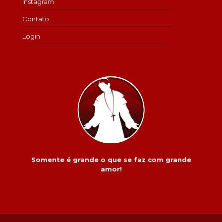
Instagram
Contato
Login
Somente é grande o que se faz com grande
amor!