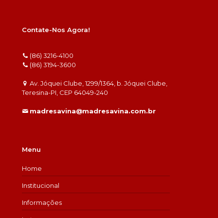
Contate-Nos Agora!
(86) 3216-4100
(86) 3194-3600
Av. Jóquei Clube, 1299/1364, b. Jóquei Clube,
Teresina-PI, CEP 64049-240
madresavina@madresavina.com.br
Menu
Home
Institucional
Informações