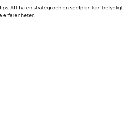
 tips. Att ha en strategi och en spelplan kan betydligt
a erfarenheter.