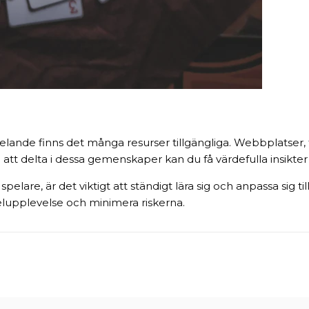
pelande finns det många resurser tillgängliga. Webbplatser,
att delta i dessa gemenskaper kan du få värdefulla insikter
elare, är det viktigt att ständigt lära sig och anpassa sig 
elupplevelse och minimera riskerna.