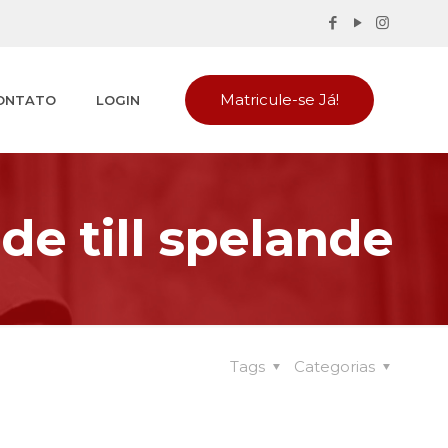
Matricule-se Já!
ONTATO
LOGIN
de till spelande
Tags
Categorias