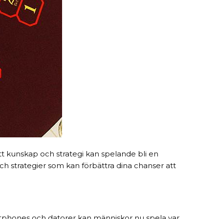
ätt kunskap och strategi kan spelande bli en
h strategier som kan förbättra dina chanser att
rtphones och datorer kan människor nu spela var