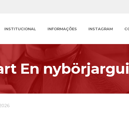
INSTITUCIONAL
INFORMAÇÕES
INSTAGRAM
C
rt En nybörjargui
/2026