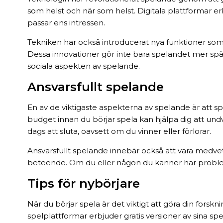
som helst och när som helst. Digitala plattformar er
passar ens intressen.
Tekniken har också introducerat nya funktioner som l
Dessa innovationer gör inte bara spelandet mer spän
sociala aspekten av spelande.
Ansvarsfullt spelande
En av de viktigaste aspekterna av spelande är att spel
budget innan du börjar spela kan hjälpa dig att undv
dags att sluta, oavsett om du vinner eller förlorar.
Ansvarsfullt spelande innebär också att vara medvet
beteende. Om du eller någon du känner har problem 
Tips för nybörjare
När du börjar spela är det viktigt att göra din forskni
spelplattformar erbjuder gratis versioner av sina spel,