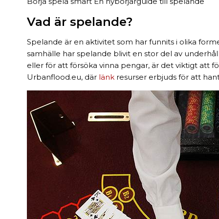
Börja spela smart En nybörjarguide till spelande
Vad är spelande?
Spelande är en aktivitet som har funnits i olika form
samhälle har spelande blivit en stor del av underhåll
eller för att försöka vinna pengar, är det viktigt 
Urbanflood.eu, där
länk
resurser erbjuds för att han